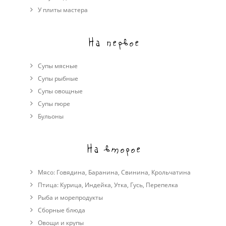
У плиты мастера
На первое
Супы мясные
Супы рыбные
Супы овощные
Cупы пюре
Бульоны
На второе
Мясо:
Говядина
,
Баранина
,
Свинина
,
Крольчатина
Птица:
Курица
,
Индейка
,
Утка
,
Гусь
,
Перепелка
Рыба и морепродукты
Сборные блюда
Овощи и крупы