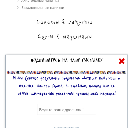
Алкогольные напитки
Безалкогольные напитки
Салаты & закуски
Соусы & маринады
На сладкое
ПОДПИШИТЕСЬ НА НАШУ РАССЫЛКУ
Торты, пирожные, выпечка
Десерты
И вы будете регулярно получать свежие новости о
жизни нашего блога, а, главное, последние и
самые интересные рецепты прошедшей недели!
Все права защищены. 2U © 2016-2020