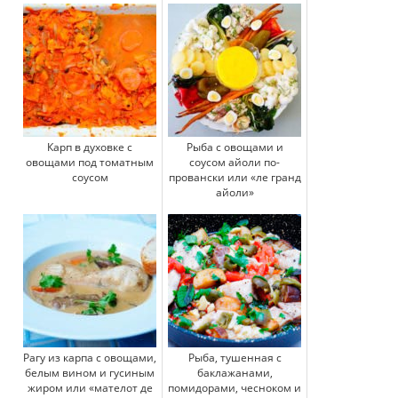
Карп в духовке с
Рыба с овощами и
овощами под томатным
соусом айоли по-
соусом
провански или «ле гранд
айоли»
Рагу из карпа с овощами,
Рыба, тушенная с
белым вином и гусиным
баклажанами,
жиром или «мателот де
помидорами, чесноком и