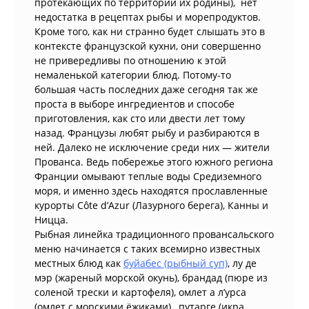
протекающих по территории их родины), нет
недостатка в рецептах рыбы и морепродуктов.
Кроме того, как ни странно будет слышать это в
контексте французской кухни, они совершенно
не привередливы по отношению к этой
немаленькой категории блюд. Потому-то
большая часть последних даже сегодня так же
проста в выборе ингредиентов и способе
приготовления, как сто или двести лет тому
назад. Французы любят рыбу и разбираются в
ней. Далеко не исключение среди них — жители
Прованса. Ведь побережье этого южного региона
Франции омывают теплые воды Средиземного
моря, и именно здесь находятся прославленные
курорты Côte d’Azur (Лазурного берега), Канны и
Ницца.
Рыбная линейка традиционного провансальского
меню начинается с таких всемирно известных
местных блюд как
буйабес (рыбный суп)
, лу де
мэр (жареный морской окунь), брандад (пюре из
соленой трески и картофеля), омлет а л’урса
(омлет с морскими ёжиками), путарге (икра