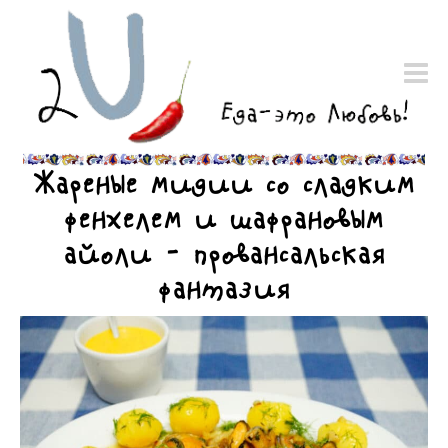
Жареные мидии со сладким
фенхелем и шафрановым
айоли – провансальская
фантазия