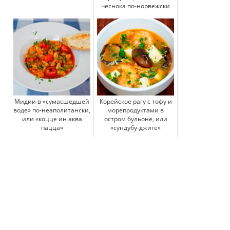
чеснока по-норвежски
Мидии в «сумасшедшей
Корейское рагу с тофу и
воде» по-неаполитански,
морепродуктами в
или «коцце ин аква
остром бульоне, или
пацца»
«сундубу-джиге»