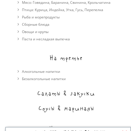
Мясо:
Говядина
,
Баранина
,
Свинина
,
Крольчатина
Птица:
Курица
,
Индейка
,
Утка
,
Гусь
,
Перепелка
Рыба и морепродукты
Сборные блюда
Овощи и крупы
Паста и несладкая выпечка
На третье
Алкогольные напитки
Безалкогольные напитки
Салаты & закуски
Соусы & маринады
На сладкое