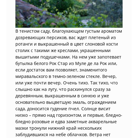
В тенистом саду, благоухающем густым ароматом
дозревающих персиков, вас ждет плетеный из
ротанги и выкрашенный в цвет слоновой кости
столик с такими же креслами, украшенными
вышитыми подушечками. На нем уже запотевает
бутылка белого Рок Стар из Муле де ла Рок или,
если достаток вам позволяет, знаменитого
миравальского в темно-зеленом стекле. Вечер,
или уже почти вечер. Очень тихо. Так тихо, что
слышно как на лугу, что раскинулся сразу за
деревянным, выкрашенным в синюю и уже
основательно выцветшую эмаль, ограждением
сада, доносится гудение пчел. Солнце висит
низко – прямо над горизонтом, и первые, бледно-
бледно розовые и едва заметные акварельные
мазки тронули нижний край нескольких
заблудившихся на небе облачков. Ветра нет