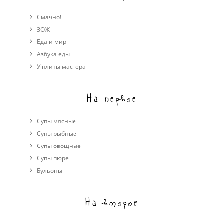
Смачно!
ЗОЖ
Еда и мир
Азбука еды
У плиты мастера
На первое
Супы мясные
Супы рыбные
Супы овощные
Cупы пюре
Бульоны
На второе