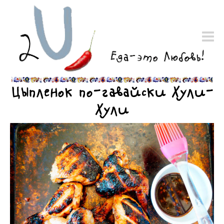
Цыпленок по-гавайски Хули-
Хули