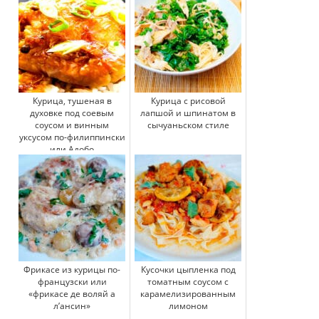
Курица, тушеная в
Курица с рисовой
духовке под соевым
лапшой и шпинатом в
соусом и винным
сычуаньском стиле
уксусом по-филиппински
или Адобо
Фрикасе из курицы по-
Кусочки цыпленка под
французски или
томатным соусом с
«фрикасе де воляй а
карамелизированным
л’ансин»
лимоном