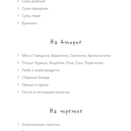
Супы рыбные
Супы овощные
Cупы пюре
Бульоны
На второе
Мясо:
Говядина
,
Баранина
,
Свинина
,
Крольчатина
Птица:
Курица
,
Индейка
,
Утка
,
Гусь
,
Перепелка
Рыба и морепродукты
Сборные блюда
Овощи и крупы
Паста и несладкая выпечка
На третье
Алкогольные напитки