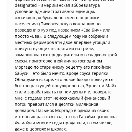
designated – американская аббревиатура
условной административной единицы,
означающая буквально «место переписи
населения») Тихоокеанскую компанию по
разведению кур под названием «Ева Бич» или
просто «Ева». В следующем году на собрании
местных фермеров эти двое впервые угощали
присутствующих цыплятами на гриле,
замариновав их предварительно в сладко-острой
смеси, приготовленной лично господином
Моргадо по старинному рецепту его покойной
бабуси – это было нечто, вроде соуса терияки.
Обнаружив вскоре, что новое блюдо пользуется
быстро растущей популярностью, Эрнест и Майк
стали зарабатывать на нем деньги и, поверьте
мне, с годами этот неиссякаемый финансовый
поток превратился в десятки миллионов
долларов. Пасынок Моргадо в одном из своих
интервью рассказывал, что на Гавайях цыпленка
Хули-Хули многие годы продавали, в том числе,
даже в церквях и школах.