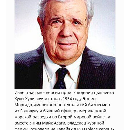
Известная мне версия происхождения цыпленка
Хули-Хули звучит так: в 1954 году Эрнест
Моргадо, американо-португальский бизнесмен
из Гонолулу и бывший офицер американской
морской разведки во Второй мировой войне, а
вместе с ним Майк Асаги, владелец куриной
фермы, основали на Гавайях в PCD (place census-