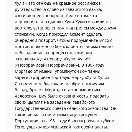
Хули – это отнюдь не срамное российское
ругательство, а слово из гавайского языка,
означающее «поворот». Дело в том, что
первоначально цыплят Хули-Хули готовили на
вертеле, установленном над грилем между двумя
стойками. Когда приходил момент сделать
очередной поворот, чтобы подрумянить мясо с
противоположного бока, клиенты, внимательно
наблюдавшие за процессом, кричали
зазевавшемуся повару: «Хули! Хули!»
(«Поворачивай! Поворачивай»). В 1967 году
Моргадо от имени упомянутой компании
зарегистрировал торговую марку «Хули-Хули».
Со временем, благодаря изобретенному им
блюду, Эрнест Моргадо стал знаменитым
человеком. Ему была оказана честь, подавать
своих цыплят на заседании гавайского
Государственного совета сельского хозяйства. Он
также являлся почетным вице-консулом
Португалии, а в 1981 году был награжден кубком
Гонолульско-португальской торговой палаты.