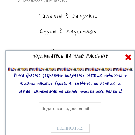
Безалкогольные напитки
Салаты & закуски
Соусы & маринады
На сладкое
ПОДПИШИТЕСЬ НА НАШУ РАССЫЛКУ
Торты, пирожные, выпечка
Десерты
И вы будете регулярно получать свежие новости о
жизни нашего блога, а, главное, последние и
самые интересные рецепты прошедшей недели!
Все права защищены. 2U © 2016-2020
Mobile version:
Enabled