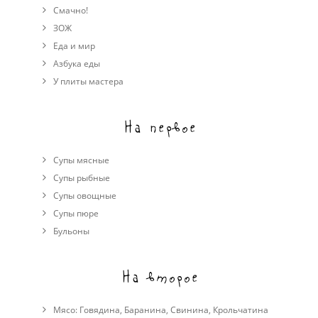
Смачно!
ЗОЖ
Еда и мир
Азбука еды
У плиты мастера
На первое
Супы мясные
Супы рыбные
Супы овощные
Cупы пюре
Бульоны
На второе
Мясо:
Говядина
,
Баранина
,
Свинина
,
Крольчатина