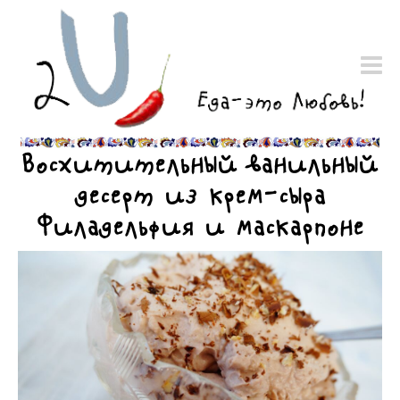
Восхитительный ванильный
десерт из крем-сыра
Филадельфия и маскарпоне