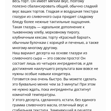
весь торт. Он имеет мягкий вкус, поэтому
полезно сбалансировать общий, обычно сладкий
вкус ваших тортов. Гладкая и воздушная текстура
глазури из сливочного сыра придает сладкому
блюду более нежные тактильные ощущения.
Такая глазурь — идеальное дополнение к
тыквенному хлебу, морковному пирогу,
клубничным кексам, торту «Красный бархат»,
обычным булочкам с корицей и печенью, а также
многому-многому другому.
Наш вариант десерта на основе глазури из
сливочного сыра — это совсем просто! Он
состоит лишь из четырех ингредиентов, и для
достижения наилучшего результата вам вовсе не
нужны особые навыки кондитера.
Готовится она очень быстро. Вы можете сделать
это буквально менее чем за 3 минуты! При этом
не нужно ждать, пока ингредиенты достигнут
комнатной температуры.
У этого десерта, сделанного, кстати, без единого
грамма сливочного масла, отличный вкус и
стабильная текстура. Заменяющий в рецепте