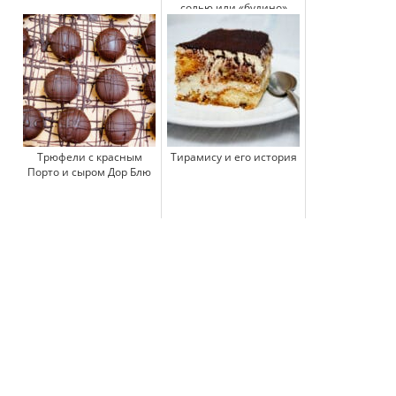
солью или «будино»
Трюфели с красным
Тирамису и его история
Порто и сыром Дор Блю