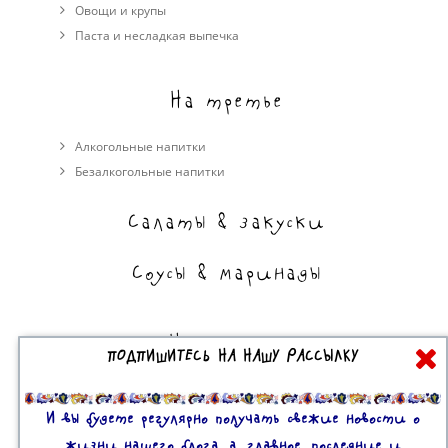
Овощи и крупы
Паста и несладкая выпечка
На третье
Алкогольные напитки
Безалкогольные напитки
Салаты & закуски
Соусы & маринады
На сладкое
ПОДПИШИТЕСЬ НА НАШУ РАССЫЛКУ
Торты, пирожные, выпечка
Десерты
И вы будете регулярно получать свежие новости о
жизни нашего блога, а, главное, последние и