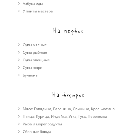
Азбука еды
У плиты мастера
На первое
Супы мясные
Супы рыбные
Супы овощные
Cупы пюре
Бульоны
На второе
Мясо:
Говядина
,
Баранина
,
Свинина
,
Крольчатина
Птица:
Курица
,
Индейка
,
Утка
,
Гусь
,
Перепелка
Рыба и морепродукты
Сборные блюда