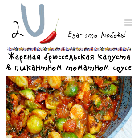
Жареная брюссельская капуста
в пикантном томатном соусе