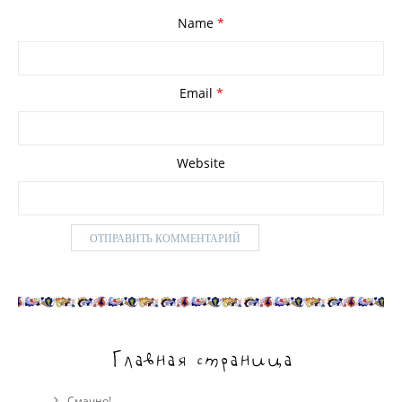
Name
*
Email
*
Website
Главная страница
Смачно!