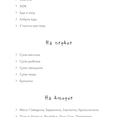
ЗОЖ
Еда и мир
Азбука еды
У плиты мастера
На первое
Супы мясные
Супы рыбные
Супы овощные
Cупы пюре
Бульоны
На второе
Мясо:
Говядина
,
Баранина
,
Свинина
,
Крольчатина
Птица:
Курица
,
Индейка
,
Утка
,
Гусь
,
Перепелка