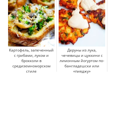
Картофель, запеченный
Деруны из лука,
с грибами, луком и
чечевицы и цуккини с
брокколи в
лимонным йогуртом по-
средиземноморском
бангладешски или
стиле
«пияджу»