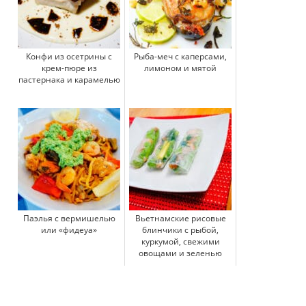
Конфи из осетрины с
Рыба-меч с каперсами,
крем-пюре из
лимоном и мятой
пастернака и карамелью
Паэлья с вермишелью
Вьетнамские рисовые
или «фидеуа»
блинчики с рыбой,
куркумой, свежими
овощами и зеленью