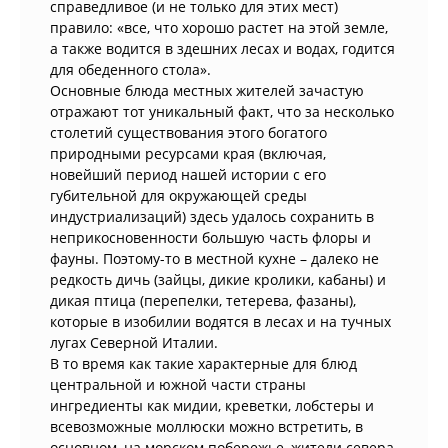
справедливое (и не только для этих мест)
правило: «все, что хорошо растет на этой земле,
а также водится в здешних лесах и водах, годится
для обеденного стола».
Основные блюда местных жителей зачастую
отражают тот уникальный факт, что за несколько
столетий существования этого богатого
природными ресурсами края (включая,
новейший период нашей истории с его
губительной для окружающей среды
индустриализаций) здесь удалось сохранить в
неприкосновенности большую часть флоры и
фауны. Поэтому-то в местной кухне – далеко не
редкость дичь (зайцы, дикие кролики, кабаны) и
дикая птица (перепелки, тетерева, фазаны),
которые в изобилии водятся в лесах и на тучных
лугах Северной Италии.
В то время как такие характерные для блюд
центральной и южной части страны
ингредиенты как мидии, креветки, лобстеры и
всевозможные моллюски можно встретить, в
основном, на морском побережье, жители севера