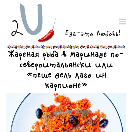
Жареная рыба в маринаде по-
североитальянски или
«пеше дель лаго ин
карпионе»