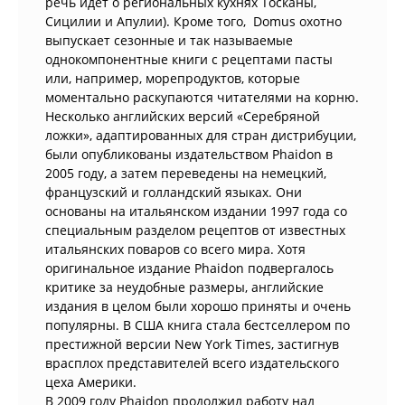
речь идет о региональных кухнях Тосканы,
Сицилии и Апулии). Кроме того, Domus охотно
выпускает сезонные и так называемые
однокомпонентные книги с рецептами пасты
или, например, морепродуктов, которые
моментально раскупаются читателями на корню.
Несколько английских версий «Серебряной
ложки», адаптированных для стран дистрибуции,
были опубликованы издательством Phaidon в
2005 году, а затем переведены на немецкий,
французский и голландский языках. Они
основаны на итальянском издании 1997 года со
специальным разделом рецептов от известных
итальянских поваров со всего мира. Хотя
оригинальное издание Phaidon подвергалось
критике за неудобные размеры, английские
издания в целом были хорошо приняты и очень
популярны. В США книга стала бестселлером по
престижной версии New York Times, застигнув
врасплох представителей всего издательского
цеха Америки.
В 2009 году Phaidon продолжил работу над