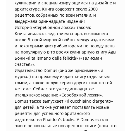
кулинарии и специализирующимся на дизайне и
архитектуре. Книга содержит около 2000
рецептов, собранных по всей Италии, и
выдержала одиннадцать изданий!
История «Серебряной ложки» такова:
Книга явилась следствием спора, возникшего
после Второй мировой войны между издателями
и некоторыми дистрибьюторами по поводу цены
на популярную в то время кулинарную книгу Ады
Бони «Il talismano della felicità» («Талисман
счастья»).
Издательство Domus (оно же одноименный
журнал) по-прежнему издает книгу отдельным
томом, а также целую серию других книг по той
же теме. Сейчас это уже одиннадцатое
итальянское издание «Серебряной ложки».
Domus также выпускает «Il cucchiaino d’argento»
для детей, а также успевает поставлять новые
рецепты для успешного британского
издательства Phaidon’s books. У Domus есть и
чисто региональные поваренные книги (пока что