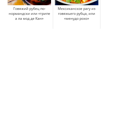
Говяжий рубец по-
Мексиканское рагу из
нормандски или «трипе
говяжьего рубца, или
а ла мод де Кан»
«менудо рохо»