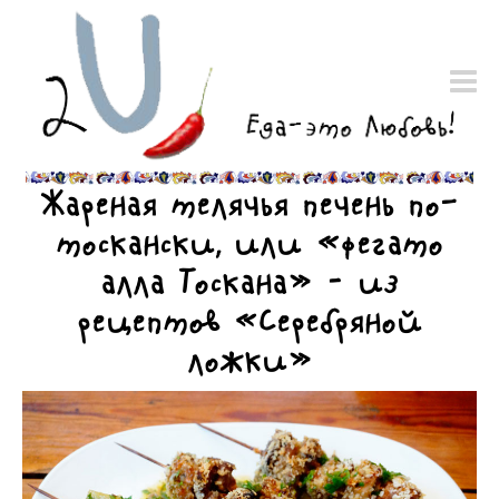
Жареная телячья печень по-
тоскански, или «фегато
алла Тоскана» – из
рецептов «Серебряной
ложки»