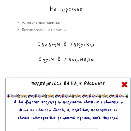
На третье
Алкогольные напитки
Безалкогольные напитки
Салаты & закуски
Соусы & маринады
На сладкое
ПОДПИШИТЕСЬ НА НАШУ РАССЫЛКУ
Торты, пирожные, выпечка
Десерты
И вы будете регулярно получать свежие новости о
жизни нашего блога, а, главное, последние и
самые интересные рецепты прошедшей недели!