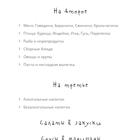
На второе
Мясо:
Говядина
,
Баранина
,
Свинина
,
Крольчатина
Птица:
Курица
,
Индейка
,
Утка
,
Гусь
,
Перепелка
Рыба и морепродукты
Сборные блюда
Овощи и крупы
Паста и несладкая выпечка
На третье
Алкогольные напитки
Безалкогольные напитки
Салаты & закуски
Соусы & маринады