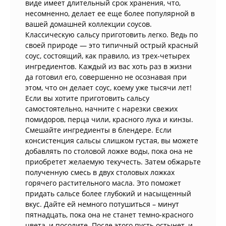
виде имеет длительный срок хранения, что,
несомненно, делает ее еще более популярной в
вашей домашней коллекции соусов.
Классическую сальсу приготовить легко. Ведь по
своей природе — это типичный острый красный
соус, состоящий, как правило, из трех-четырех
ингредиентов. Каждый из вас хоть раз в жизни
да готовил его, совершенно не осознавая при
этом, что он делает соус, коему уже тысячи лет!
Если вы хотите приготовить сальсу
самостоятельно, начните с нарезки свежих
помидоров, перца чили, красного лука и кинзы.
Смешайте ингредиенты в блендере. Если
консистенция сальсы слишком густая, вы можете
добавлять по столовой ложке воды, пока она не
приобретет желаемую текучесть. Затем обжарьте
полученную смесь в двух столовых ложках
горячего растительного масла. Это поможет
придать сальсе более глубокий и насыщенный
вкус. Дайте ей немного потушиться – минут
пятнадцать, пока она не станет темно-красного
цвета, и посолите. После этого пусть остынет, и