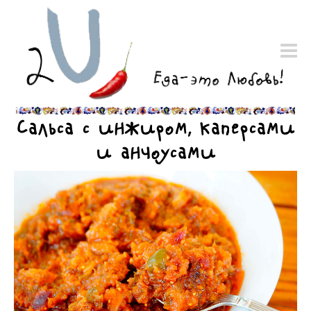
Cальса с инжиром, каперсами
и анчоусами