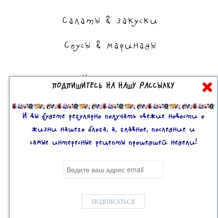
Салаты & закуски
Соусы & маринады
На сладкое
ПОДПИШИТЕСЬ НА НАШУ РАССЫЛКУ
Торты, пирожные, выпечка
Десерты
И вы будете регулярно получать свежие новости о
жизни нашего блога, а, главное, последние и
самые интересные рецепты прошедшей недели!
Все права защищены. 2U © 2016-2020
Mobile version:
Enabled