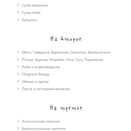
Супы овощные
Cупы пюре
Бульоны
На второе
Мясо:
Говядина
,
Баранина
,
Свинина
,
Крольчатина
Птица:
Курица
,
Индейка
,
Утка
,
Гусь
,
Перепелка
Рыба и морепродукты
Сборные блюда
Овощи и крупы
Паста и несладкая выпечка
На третье
Алкогольные напитки
Безалкогольные напитки