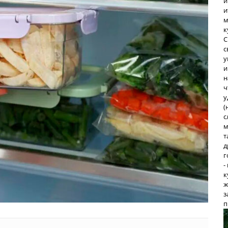
и
и
м
к
С
с
у
и
н
ч
у
(
с
м
т
д
г
-
к
ж
з
п