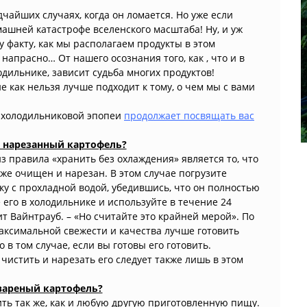
чайших случаях, когда он ломается. Но уже если
машней катастрофе вселенского масштаба! Ну, и уж
 факту, как мы располагаем продукты в этом
напрасно… От нашего осознания того, как , что и в
дильнике, зависит судьба многих продуктов!
е как нельзя лучше подходит к тому, о чем мы с вами
й холодильниковой эпопеи
продолжает посвящать вас
ь нарезанный картофель?
 правила «хранить без охлаждения» является то, что
же очищен и нарезан. В этом случае погрузите
ку с прохладной водой, убедившись, что он полностью
 его в холодильнике и используйте в течение 24
ит Вайнтрауб. – «Но считайте это крайней мерой». По
максимальной свежести и качества лучше готовить
 в том случае, если вы готовы его готовить.
 чистить и нарезать его следует также лишь в этом
вареный картофель?
ть так же, как и любую другую приготовленную пищу.