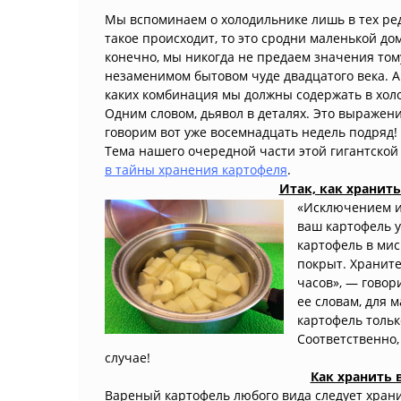
Мы вспоминаем о холодильнике лишь в тех ред
такое происходит, то это сродни маленькой до
конечно, мы никогда не предаем значения тому
незаменимом бытовом чуде двадцатого века. А 
каких комбинация мы должны содержать в холо
Одним словом, дьявол в деталях. Это выражени
говорим вот уже восемнадцать недель подряд!
Тема нашего очередной части этой гигантско
в тайны хранения картофеля
.
Итак, как хранит
«Исключением из
ваш картофель у
картофель в мис
покрыт. Храните
часов», — говор
ее словам, для 
картофель только
Соответственно,
случае!
Как хранить 
Вареный картофель любого вида следует храни