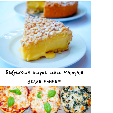
Бабушкин пирог или «торта
делла нонна»