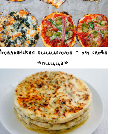
Итальянская пиццетта – от слова
«пицца»