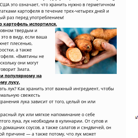
США это означает, что хранить нужно в герметичном
татками картофеля в течение трех-четырех дней и
дый раз перед употреблением!
о картофель испортился.
новном твердым и
это в виду, если ваша
хнет плесенью,
ростки, а также
тофеля. «Вмятины не
скольку они могут
говорит Зиата.
 и популярному на
ому луку.
ать лук? Как хранить этот важный ингредиент, чтобы
имальную свежесть
ранения лука зависит от того, целый он или
красный лук или мягкое напоминание о себе
того лука, лук необходим в кулинарии. От супов и
 домашних соусов, а также салатов и сэндвичей, он
ой причине — а также потому, что лук может