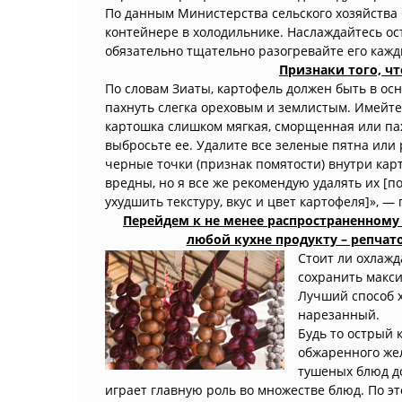
По данным Министерства сельского хозяйства 
контейнере в холодильнике. Наслаждайтесь ос
обязательно тщательно разогревайте его каж
Признаки того, чт
По словам Зиаты, картофель должен быть в ос
пахнуть слегка ореховым и землистым. Имейте 
картошка слишком мягкая, сморщенная или па
выбросьте ее. Удалите все зеленые пятна или 
черные точки (признак помятости) внутри кар
вредны, но я все же рекомендую удалять их [по
ухудшить текстуру, вкус и цвет картофеля]», — 
Перейдем к не менее распространенному
любой кухне продукту – репчат
Стоит ли охлажд
сохранить макс
Лучший способ х
нарезанный.
Будь то острый 
обжаренного жел
тушеных блюд до
играет главную роль во множестве блюд. По эт