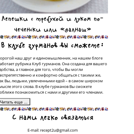
Лепешки с требухой и луком по-
чеченски или «далнаш»
В клубе гурманов вы сможете:
орогой наш друг и единомышленник, на нашем блоге
аботает рубрика Клуб гурманов. Она создана для вашего
добства, а главное для того, чтобы Вы могли
еспрепятственно и комфортно общаться с такими же,
ак Вы, людьми, увлеченными едой – в самом широком
мысле этого слова. В клубе гурманов Вы сможете
оближе познакомиться с нами и другими его членами.
десь, в подрубрике «Сделано на моей кухне» у вас будет
С нами легко связаться
рекрасная возможность поделиться со всеми рецептами
люд, которые были сделаны вашими собственными
уками, а может быть, даже, и придуманы вами. Ваш
E-mail: recept2u@gmail.com
ецепт с фотографией приготовленного Вами блюда