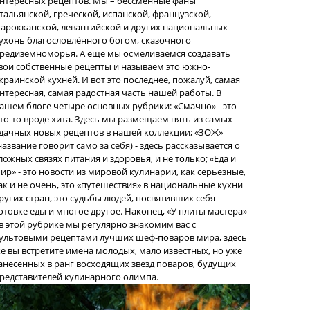
нтересных рецептов. Мы – бессменные фаны
тальянской, греческой, испанской, французской,
арокканской, левантийской и других национальных
ухонь благословлённого богом, сказочного
редиземноморья. А еще мы осмеливаемся создавать
вои собственные рецепты и называем это южно-
краинской кухней. И вот это последнее, пожалуй, самая
нтересная, самая радостная часть нашей работы. В
ашем блоге четыре основных рубрики: «Смачно» - это
то-то вроде хита. Здесь мы размещаем пять из самых
дачных новых рецептов в нашей коллекции; «ЗОЖ»
название говорит само за себя) - здесь рассказывается о
ложных связях питания и здоровья, и не только; «Еда и
ир» - это новости из мировой кулинарии, как серьезные,
ак и не очень, это «путешествия» в национальные кухни
ругих стран, это судьбы людей, посвятивших себя
отовке еды и многое другое. Наконец, «У плиты мастера»
 в этой рубрике мы регулярно знакомим вас с
ультовыми рецептами лучших шеф-поваров мира, здесь
е вы встретите имена молодых, мало известных, но уже
анесенных в ранг восходящих звезд поваров, будущих
редставителей кулинарного олимпа.