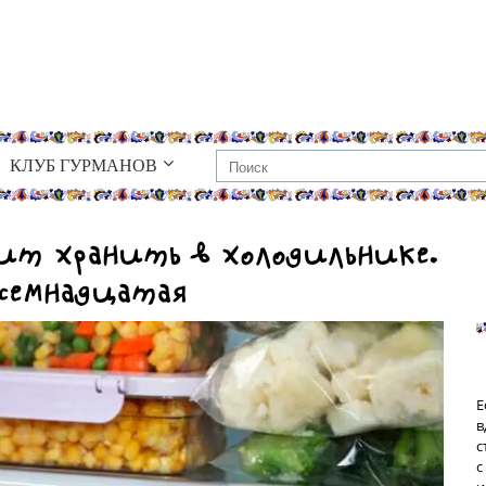
КЛУБ ГУРМАНОВ
оит хранить в холодильнике.
осемнадцатая
Е
в
с
с