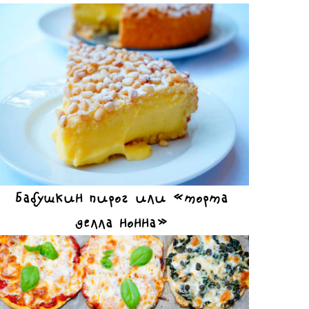
Бабушкин пирог или «торта
делла нонна»