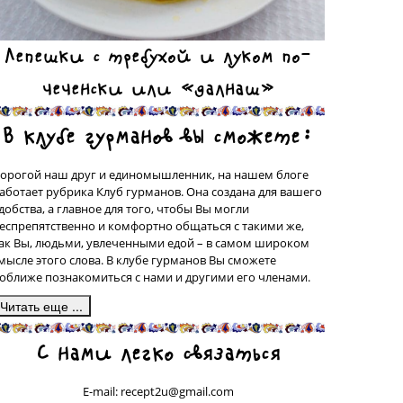
Лепешки с требухой и луком по-
чеченски или «далнаш»
В клубе гурманов вы сможете:
орогой наш друг и единомышленник, на нашем блоге
аботает рубрика Клуб гурманов. Она создана для вашего
добства, а главное для того, чтобы Вы могли
еспрепятственно и комфортно общаться с такими же,
ак Вы, людьми, увлеченными едой – в самом широком
мысле этого слова. В клубе гурманов Вы сможете
оближе познакомиться с нами и другими его членами.
десь, в подрубрике «Сделано на моей кухне» у вас будет
С нами легко связаться
рекрасная возможность поделиться со всеми рецептами
люд, которые были сделаны вашими собственными
уками, а может быть, даже, и придуманы вами. Ваш
E-mail: recept2u@gmail.com
ецепт с фотографией приготовленного Вами блюда