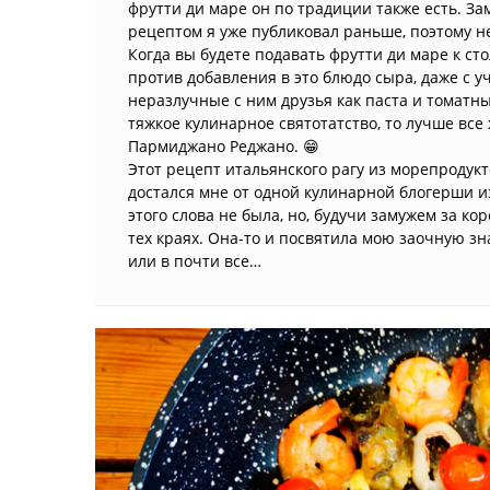
фрутти ди маре он по традиции также есть. За
рецептом я уже публиковал раньше, поэтому не
Когда вы будете подавать фрутти ди маре к ст
против добавления в это блюдо сыра, даже с уч
неразлучные с ним друзья как паста и томатны
тяжкое кулинарное святотатство, то лучше все
Пармиджано Реджано. 😁
Этот рецепт итальянского рагу из морепродукт
достался мне от одной кулинарной блогерши и
этого слова не была, но, будучи замужем за 
тех краях. Она-то и посвятила мою заочную зн
или в почти все…