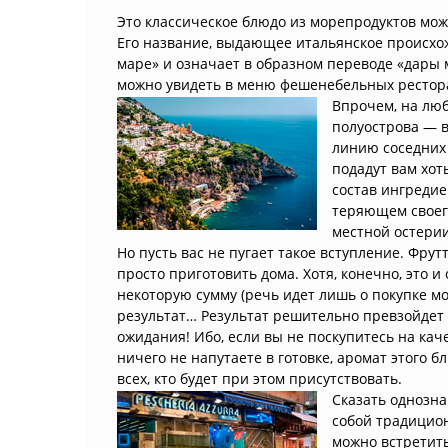
Это классическое блюдо из морепродуктов мо
Его название, выдающее итальянское происхожд
маре» и означает в образном переводе «дары м
можно увидеть в меню фешенебельных рестора
Впрочем, на лю
полуострова — 
линию соседних
подадут вам хот
состав ингредиен
теряющем своег
местной остерии
Но пусть вас не пугает такое вступление. Фрут
просто приготовить дома. Хотя, конечно, это и
некоторую сумму (речь идет лишь о покупке мо
результат… Результат решительно превзойдет
ожидания! Ибо, если вы не поскупитесь на ка
ничего не напутаете в готовке, аромат этого б
всех, кто будет при этом присутствовать.
Сказать однозна
собой традицион
можно встретить