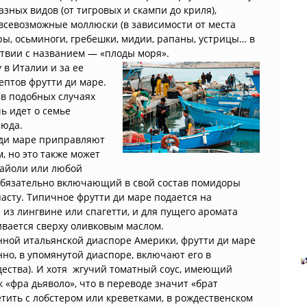
азных видов (от тигровых и скампи до криля),
 всевозможные моллюски (в зависимости от места
ры, осьминоги, гребешки, мидии, рапаны, устрицы… в
твии с названием — «плоды моря».
 в Италии и за ее
ептов фрутти ди маре.
 в подобных случаях
чь идет о семье
люда.
ди маре приправляют
, но это также может
айоли или любой
 обязательно включающий в свой состав помидоры
асту. Типичное фрутти ди маре подается на
из лингвине или спагетти, и для пущего аромата
вается сверху оливковым маслом.
нной итальянской диаспоре Америки, фрутти ди маре
нно, в упомянутой диаспоре, включают его в
дества). И хотя жгучий томатный соус, имеющий
к «фра дьяволо», что в переводе значит «брат
етить с лобстером или креветками, в рождественском