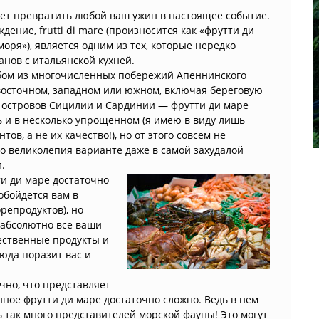
жет превратить любой ваш ужин в настоящее событие.
ение, frutti di mare (произносится как «фрутти ди
оря»), является одним из тех, которые нередко
нов с итальянской кухней.
бом из многочисленных побережий Апеннинского
восточном, западном или южном, включая береговую
 островов Сицилии и Сардинии — фрутти ди маре
ь и в несколько упрощенном (я имею в виду лишь
тов, а не их качество!), но от этого совсем не
о великолепия варианте даже в самой захудалой
.
ти ди маре достаточно
 обойдется вам в
репродуктов), но
 абсолютно все ваши
чественные продукты и
люда поразит вас и
чно, что представляет
ное фрутти ди маре достаточно сложно. Ведь в нем
 так много представителей морской фауны! Это могут