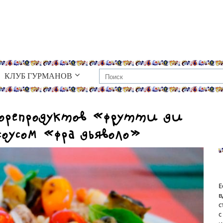
КЛУБ ГУРМАНОВ
морепродуктов «фрутти ди
соусом «фра дьяволо»
Е
в
с
с