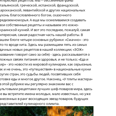
нтересных рецептов. Мы – бессменные фаны
тальянской, греческой, испанской, французской,
арокканской, левантийской и других национальных
ухонь благословлённого богом, сказочного
редиземноморья. А еще мы осмеливаемся создавать
вои собственные рецепты и называем это южно-
краинской кухней. И вот это последнее, пожалуй, самая
нтересная, самая радостная часть нашей работы. В
ашем блоге четыре основных рубрики: «Смачно» - это
то-то вроде хита. Здесь мы размещаем пять из самых
дачных новых рецептов в нашей коллекции; «ЗОЖ»
название говорит само за себя) - здесь рассказывается о
ложных связях питания и здоровья, и не только; «Еда и
ир» - это новости из мировой кулинарии, как серьезные,
ак и не очень, это «путешествия» в национальные кухни
ругих стран, это судьбы людей, посвятивших себя
отовке еды и многое другое. Наконец, «У плиты мастера»
 в этой рубрике мы регулярно знакомим вас с
ультовыми рецептами лучших шеф-поваров мира, здесь
е вы встретите имена молодых, мало известных, но уже
анесенных в ранг восходящих звезд поваров, будущих
редставителей кулинарного олимпа.