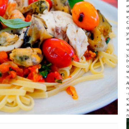
и
и
м
к
С
с
у
и
н
ч
у
(
с
м
т
д
г
-
к
ж
з
п