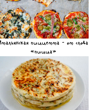
Итальянская пиццетта – от слова
«пицца»