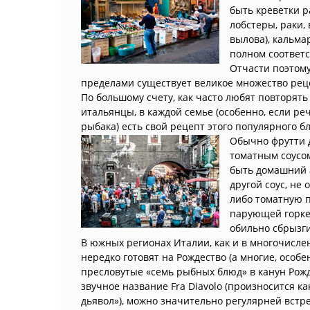
быть креветки р
лобстеры, раки,
вылова), кальма
полном соответс
Отчасти поэтому
пределами существует великое множество рец
По большому счету, как часто любят повторять
итальянцы, в каждой семье (особенно, если ре
рыбака) есть свой рецепт этого популярного б
Обычно фрутти 
томатным соусом
быть домашний 
другой соус, не
либо томатную п
парующей горке 
обильно сбрызги
В южных регионах Италии, как и в многочисле
нередко готовят на Рождество (а многие, особе
пресловутые «семь рыбных блюд» в канун Рож
звучное название Fra Diavolo (произносится ка
дьявол»), можно значительно регулярней встр