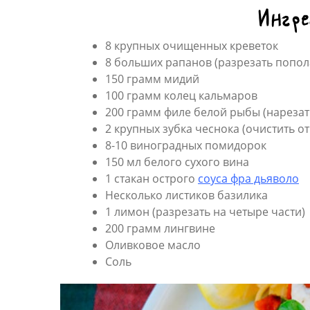
Ингр
8 крупных очищенных креветок
8 больших рапанов (разрезать попол
150 грамм мидий
100 грамм колец кальмаров
200 грамм филе белой рыбы (нарезать
2 крупных зубка чеснока (очистить о
8-10 виноградных помидорок
150 мл белого сухого вина
1 стакан острого
соуса фра дьяволо
Несколько листиков базилика
1 лимон (разрезать на четыре части)
200 грамм лингвине
Оливковое масло
Соль