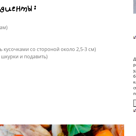
едиенты:
ам)
 кусочками со стороной около 2,5-3 см)
т шкурки и подавить)
Д
р
у
б
к
с
п
З
п
б
р
р