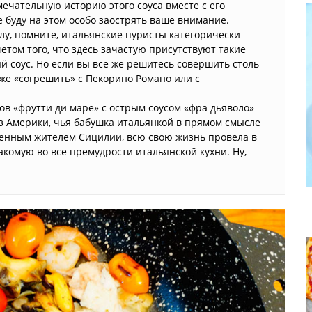
мечательную историю этого соуса вместе с его
 буду на этом особо заострять ваше внимание.
олу, помните, итальянские пуристы категорически
етом того, что здесь зачастую присутствуют такие
й соус. Но если вы все же решитесь совершить столь
 же «согрешить» с Пекорино Романо или с
ов «фрутти ди маре» с острым соусом «фра дьяволо»
з Америки, чья бабушка итальянкой в прямом смысле
коренным жителем Сицилии, всю свою жизнь провела в
акомую во все премудрости итальянской кухни. Ну,