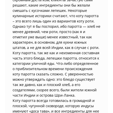
решают, какие ингредиенты они бы желали
смешать с кусочками лепешек. Некоторые
кулинарные историки считают, что коту паротта
– это всего лишь один из вариантов коту роти.
Однако тут я бы поспорил, ибо паротта — хлеб не
менее древний, чем роти, просто (как я и
отметил уже выше) менее известный, так как
характерен, в основном, для кухни южных
штатов, а не для всей Индии, как в случае с роти.
Коту паротта, так же как и неизменная составная
часть этого блюда, лепешки паротта, относится к
категории уличной еды. Что-либо определенное
о приблизительном времени происхождения
коту паротта сказать сложно. С уверенностью
можно утверждать одно: это блюдо существует
так же давно, как и плоский хлеб, а его
создателями, скорее всего, были жители южной
части Индии и острова Шри-Ланка.
Коту паротта всегда готовилась в громадной и
плоской, чугунной сковороде, которую индусы
именуют «доса тава», и все ингредиенты для нее