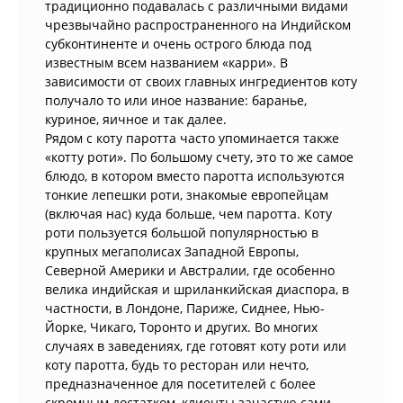
традиционно подавалась с различными видами
чрезвычайно распространенного на Индийском
субконтиненте и очень острого блюда под
известным всем названием «карри». В
зависимости от своих главных ингредиентов коту
получало то или иное название: баранье,
куриное, яичное и так далее.
Рядом с коту паротта часто упоминается также
«котту роти». По большому счету, это то же самое
блюдо, в котором вместо паротта используются
тонкие лепешки роти, знакомые европейцам
(включая нас) куда больше, чем паротта. Коту
роти пользуется большой популярностью в
крупных мегаполисах Западной Европы,
Северной Америки и Австралии, где особенно
велика индийская и шриланкийская диаспора, в
частности, в Лондоне, Париже, Сиднее, Нью-
Йорке, Чикаго, Торонто и других. Во многих
случаях в заведениях, где готовят коту роти или
коту паротта, будь то ресторан или нечто,
предназначенное для посетителей с более
скромным достатком, клиенты зачастую сами