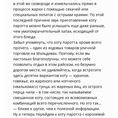
в этой же сковороде и измельчались прямо в
процессе жарки с помощью секачей или
специальных лопаток с острыми краями. По этой
последней причине звук приготовления коту
паротта можно было услышать еще даже раньше,
чем умопомрачительный запах, исходящий от
этого блюда.
Забыл упомянуть, что коту паротта, кроме всего
прочего, – один из ходовых товаров уличной
торговли на Мальдивах. Поэтому, если вы
настолько благополучны, что можете себе
позволить отдых в этом райском, но безумно
дорогом месте, не удивляйтесь, когда встретите
здесь десятки вариантов коту — куриное,
говяжье, из жареного или копченого
(«вальхомас») тунца, из жареных яиц, из острого
перца чили – в том числе, так называемое
смешанное коту, состоящее из всевозможных
комбинаций всего перечисленного. Но это так…
— ближе к шутке, чем к полезной информации.
Ну а теперь перейдем к коту паротта с королевой