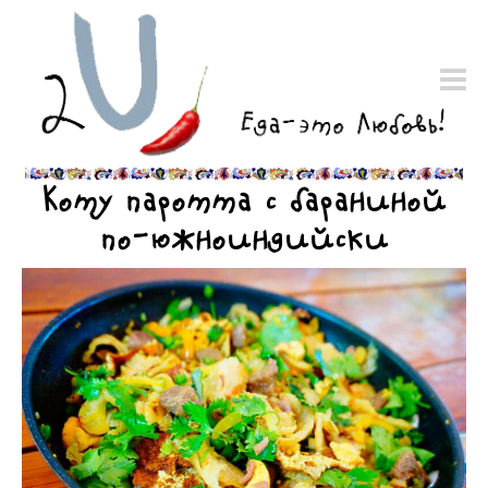
Коту паротта с бараниной
по-южноиндийски