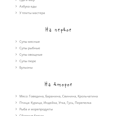
Азбука еды
У плиты мастера
На первое
Супы мясные
Супы рыбные
Супы овощные
Cупы пюре
Бульоны
На второе
Мясо:
Говядина
,
Баранина
,
Свинина
,
Крольчатина
Птица:
Курица
,
Индейка
,
Утка
,
Гусь
,
Перепелка
Рыба и морепродукты
Сборные блюда