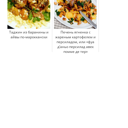
Таджин из баранины и
Печень ягненка с
айвы по-мароккански
жареным картофелем и
персиладом, или «фуа
д’аньо персилад авек
помме де тер»