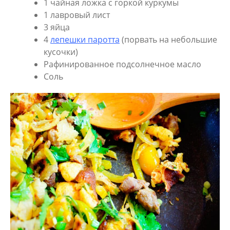
1 чайная ложка с горкой куркумы
1 лавровый лист
3 яйца
4
лепешки паротта
(порвать на небольшие
кусочки)
Рафинированное подсолнечное масло
Соль