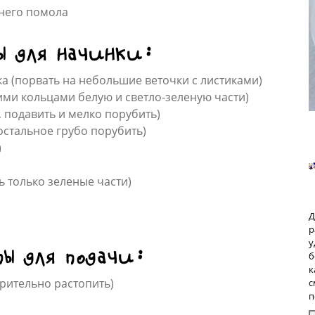
днего помола
ы для начинки:
а (порвать на небольшие веточки с листиками)
ими кольцами белую и светло-зеленую части)
, подавить и мелко порубить)
 остальное грубо порубить)
)
ь только зеленые части)
Д
р
у
ы для подачи:
б
к
рительно растопить)
с
п