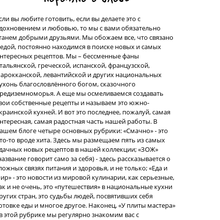
сли вы любите готовить, если вы делаете это с
дохновением и любовью, то мы с вами обязательно
танем добрыми друзьями. Мы обожаем все, что связано
 едой, постоянно находимся в поиске новых и самых
нтересных рецептов. Мы – бессменные фаны
тальянской, греческой, испанской, французской,
арокканской, левантийской и других национальных
ухонь благословлённого богом, сказочного
редиземноморья. А еще мы осмеливаемся создавать
вои собственные рецепты и называем это южно-
краинской кухней. И вот это последнее, пожалуй, самая
нтересная, самая радостная часть нашей работы. В
ашем блоге четыре основных рубрики: «Смачно» - это
то-то вроде хита. Здесь мы размещаем пять из самых
дачных новых рецептов в нашей коллекции; «ЗОЖ»
название говорит само за себя) - здесь рассказывается о
ложных связях питания и здоровья, и не только; «Еда и
ир» - это новости из мировой кулинарии, как серьезные,
ак и не очень, это «путешествия» в национальные кухни
ругих стран, это судьбы людей, посвятивших себя
отовке еды и многое другое. Наконец, «У плиты мастера»
 в этой рубрике мы регулярно знакомим вас с