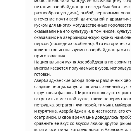
морю, позволили народу, ее населяющему, со
питания азербайджанцев всегда был богат мя
разнообразную дичь), рыбой, зерновыми, овощ
в течение почти всей, длительной и драматич
куском для многих могущественных королевств
оказывали на его культуру (в том числе, культ
оказавших на азербайджанскую кухню наибольше
персов (последних особенно). Это историческ
количество используемых азербайджанцами в с
приготовления.
Национальная кухня Азербайджана по своим тр
многом касается получаемых вкусов, используе
готовки.
Азербайджанские блюда полны различных овощ
сладкие перцы, капуста, шпинат, зеленый лук, к
стручковая фасоль. Широко используются рис и
встретить в местной кухне, также невероятно в
петрушка, эстрагон, лук порей, тимьян, майор
и курятина. Азербайджан и, в частности, его с
осетриной. В свое время мне доводилось пробо
сравнить ее вкус со вкусом любой другой рыб
кстати, осетрина, которую ловят в Азовском и,