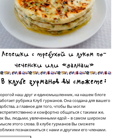
Лепешки с требухой и луком по-
чеченски или «далнаш»
В клубе гурманов вы сможете:
орогой наш друг и единомышленник, на нашем блоге
аботает рубрика Клуб гурманов. Она создана для вашего
добства, а главное для того, чтобы Вы могли
еспрепятственно и комфортно общаться с такими же,
ак Вы, людьми, увлеченными едой – в самом широком
мысле этого слова. В клубе гурманов Вы сможете
оближе познакомиться с нами и другими его членами.