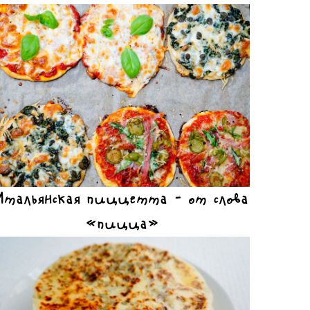
Итальянская пиццетта – от слова
«пицца»