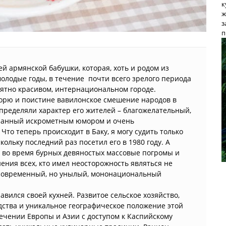
к
ж
з
п
й армянской бабушки, которая, хоть и родом из
молодые годы, в течение почти всего зрелого периода
оятно красивом, интернациональном городе.
морю и поистине вавилонское смешение народов в
пределяли характер его жителей – благожелательный,
занный искрометным юмором и очень
Что теперь происходит в Баку, я могу судить только
кольку последний раз посетил его в 1980 году. А
е во время бурных девяностых массовые погромы и
ения всех, кто имел неосторожность являться не
 современный, но унылый, мононациональный
авился своей кухней. Развитое сельское хозяйство,
одства и уникальное географическое положение этой
ечении Европы и Азии с доступом к Каспийскому