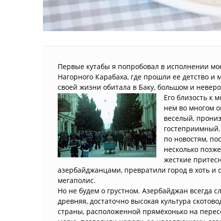
Первые кутабы я попробовал в исполнении мое
Нагорного Карабаха, где прошли ее детство и 
своей жизни обитала в Баку, большом и невер
Его близость к 
нем во многом о
веселый, прони
гостеприимный. 
по новостям, пос
несколько позж
жесткие притесн
азербайджанцами, превратили город в хоть и
мегаполис.
Но не будем о грустном. Азербайджан всегда сл
древняя, достаточно высокая культура скотов
страны, расположенной прямёхонько на перес