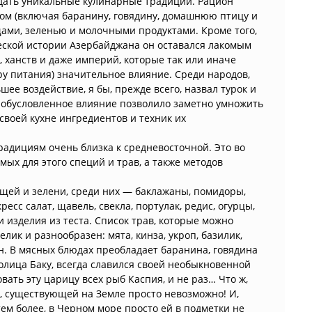
здать уникальные кулинарные традиции. Рацион
сом (включая баранину, говядину, домашнюю птицу и
ами, зеленью и молочными продуктами. Кроме того,
еской истории Азербайджана он оставался лакомым
, ханств и даже империй, которые так или иначе
уру питания) значительное влияние. Среди народов,
е воздействие, я бы, прежде всего, назвал турок и
и обусловленное влияние позволило заметно умножить
воей кухне ингредиентов и техник их
адициям очень близка к средневосточной. Это во
мых для этого специй и трав, а также методов
ей и зелени, среди них — баклажаны, помидоры,
ресс салат, щавель, свекла, портулак, редис, огурцы,
 изделия из теста. Список трав, которые можно
елик и разнообразен: мята, кинза, укроп, базилик,
ан. В мясных блюдах преобладает баранина, говядина
толица Баку, всегда славился своей необыкновенной
вать эту царицу всех рыб Каспия, и не раз… Что ж,
ы, существующей на Земле просто невозможно! И,
 тем более, в Черном море просто ей в подметки не