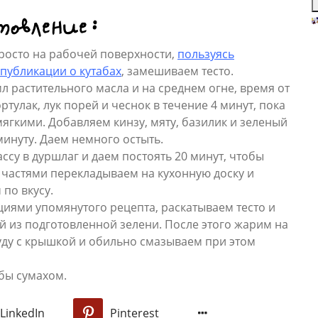
товление:
З
п
б
росто на рабочей поверхности,
пользуясь
р
публикации о кутабах
, замешиваем тесто.
р
л растительного масла и на среднем огне, время от
б
улак, лук порей и чеснок в течение 4 минут, пока
п
о
 мягкими. Добавляем кинзу, мяту, базилик и зеленый
п
минуту. Даем немного остыть.
З
су в дуршлаг и даем постоять 20 минут, чтобы
л
к
о частями перекладываем на кухонную доску и
к
по вкусу.
к
иями упомянутого рецепта, раскатываем тесто и
н
й из подготовленной зелени. После этого жарим на
за
«
уду с крышкой и обильно смазываем при этом
в
б
бы сумахом.
п
р
LinkedIn
Pinterest
0