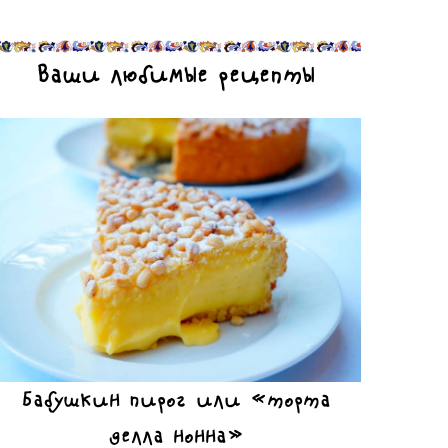
Ваши любимые рецепты
Бабушкин пирог или «торта
делла нонна»