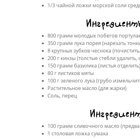
1/3 чайной ложки морской соли сре
Ингредиент
800 грамм молодых побегов портулак
350 грамм лука порея (нарезать тонк
8 крупных зубков чеснока (почистить
200 г кинзы (толстые стебли удалить,
150 грамм базилика (листья отделить
80 г листиков мяты
100 г зеленого лука (грубо измельчит
Растительное масло (для жарки)
Соль, перец
Ингредиент
100 грамм сливочного масло (предва
1 столовая ложка сумаха