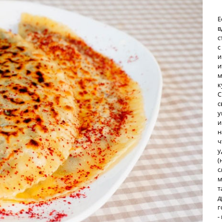
Е
в
с
с
и
и
м
к
С
с
у
и
н
ч
у
(
с
м
т
д
г
-