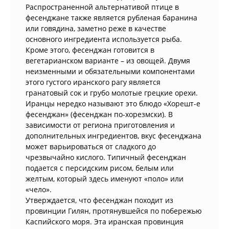
Распространенной альтернативой птице в
фесенджане также является рубленая баранина
или говядина, заметно реже в качестве
основного ингредиента используется рыба.
Кроме этого, фесенджан готовится в
вегетарианском варианте – из овощей. Двумя
неизменными и обязательными компонентами
этого густого иранского рагу является
гранатовый сок и грубо молотые грецкие орехи.
Иранцы нередко называют это блюдо «Хорешт-е
фесенджан» (фесенджан по-хорезмски). В
зависимости от региона приготовления и
дополнительных ингредиентов, вкус фесенджана
может варьироваться от сладкого до
чрезвычайно кислого. Типичный фесенджан
подается с персидским рисом, белым или
желтым, который здесь именуют «поло» или
«чело».
Утверждается, что фесенджан походит из
провинции Гилян, протянувшейся по побережью
Каспийского моря. Эта иранская провинция