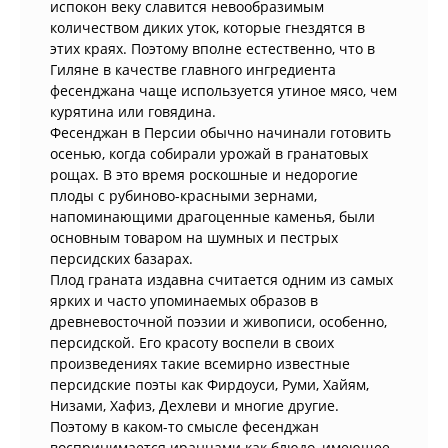
испокон веку славится невообразимым
количеством диких уток, которые гнездятся в
этих краях. Поэтому вполне естественно, что в
Гиляне в качестве главного ингредиента
фесенджана чаще используется утиное мясо, чем
курятина или говядина.
Фесенджан в Персии обычно начинали готовить
осенью, когда собирали урожай в гранатовых
рощах. В это время роскошные и недорогие
плоды с рубиново-красными зернами,
напоминающими драгоценные каменья, были
основным товаром на шумных и пестрых
персидских базарах.
Плод граната издавна считается одним из самых
ярких и часто упоминаемых образов в
древневосточной поэзии и живописи, особенно,
персидской. Его красоту воспели в своих
произведениях такие всемирно известные
персидские поэты как Фирдоуси, Руми, Хайям,
Низами, Хафиз, Дехлеви и многие другие.
Поэтому в каком-то смысле фесенджан
воспринимается иранцами как блюдо, имеющее