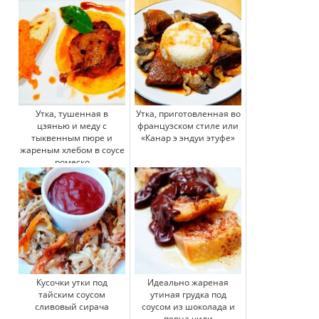
Утка, тушенная в
Утка, приготовленная во
цзянью и меду с
французском стиле или
тыквенным пюре и
«Канар э эндуи этуфе»
жареным хлебом в соусе
ромеско
Кусочки утки под
Идеально жареная
тайским соусом
утиная грудка под
сливовый сирача
соусом из шоколада и
перца чили