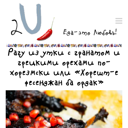
Рагу из утки с гранатом и
грецкими орехами по-
хорезмски или «Хорешт-е
фесенджан ба ордак»