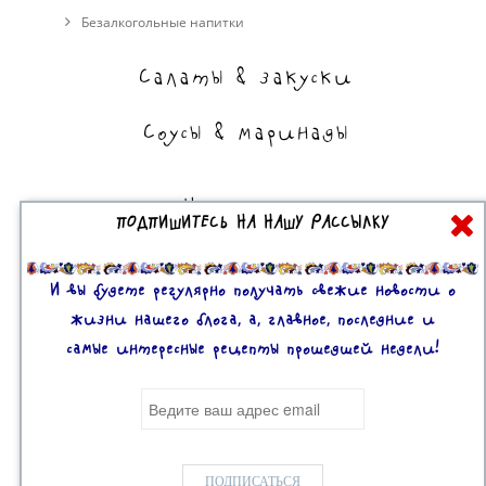
Безалкогольные напитки
Салаты & закуски
Соусы & маринады
На сладкое
ПОДПИШИТЕСЬ НА НАШУ РАССЫЛКУ
Торты, пирожные, выпечка
Десерты
И вы будете регулярно получать свежие новости о
жизни нашего блога, а, главное, последние и
самые интересные рецепты прошедшей недели!
Все права защищены. 2U © 2016-2020
Mobile version:
Enabled