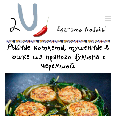
Рыбные котлеты, тушенные в
юшке из пряного бульона с
черемшой