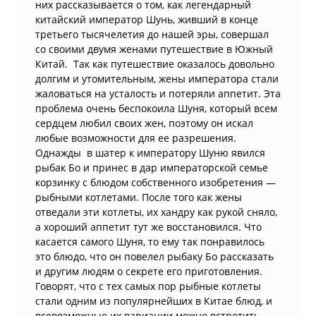
них рассказывается о том, как легендарный
китайский император Шунь, живший в конце
третьего тысячелетия до нашей эры, совершал
со своими двумя женами путешествие в Южный
Китай. Так как путешествие оказалось довольно
долгим и утомительным, жены императора стали
жаловаться на усталость и потеряли аппетит. Эта
проблема очень беспокоила Шуня, который всем
сердцем любил своих жен, поэтому он искал
любые возможности для ее разрешения.
Однажды в шатер к императору Шуню явился
рыбак Бо и принес в дар императорской семье
корзинку с блюдом собственного изобретения —
рыбными котлетами. После того как жены
отведали эти котлеты, их хандру как рукой сняло,
а хороший аппетит тут же восстановился. Что
касается самого Шуня, то ему так понравилось
это блюдо, что он повелел рыбаку Бо рассказать
и другим людям о секрете его приготовления.
Говорят, что с тех самых пор рыбные котлеты
стали одним из популярнейших в Китае блюд, и
всевозможные их вариации можно встретить