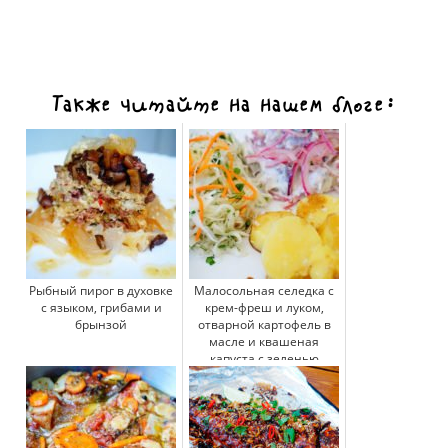
Также читайте на нашем блоге:
Рыбный пирог в духовке
Малосольная селедка с
с языком, грибами и
крем-фреш и луком,
брынзой
отварной картофель в
масле и квашеная
капуста с зеленью