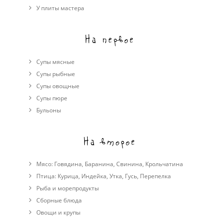
У плиты мастера
На первое
Супы мясные
Супы рыбные
Супы овощные
Cупы пюре
Бульоны
На второе
Мясо:
Говядина
,
Баранина
,
Свинина
,
Крольчатина
Птица:
Курица
,
Индейка
,
Утка
,
Гусь
,
Перепелка
Рыба и морепродукты
Сборные блюда
Овощи и крупы