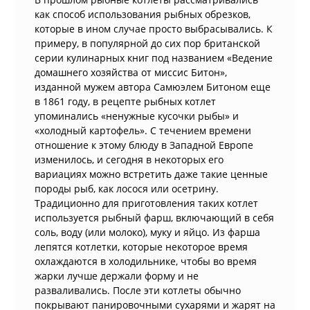
как способ использования рыбных обрезков,
которые в ином случае просто выбрасывались. К
примеру, в популярной до сих пор британской
серии кулинарных книг под названием «Ведение
домашнего хозяйства от миссис Битон»,
изданной мужем автора Самюэлем Битоном еще
в 1861 году, в рецепте рыбных котлет
упоминались «ненужные кусочки рыбы» и
«холодный картофель». С течением времени
отношение к этому блюду в Западной Европе
изменилось, и сегодня в некоторых его
вариациях можно встретить даже такие ценные
породы рыб, как лосося или осетрину.
Традиционно для приготовления таких котлет
используется рыбный фарш, включающий в себя
соль, воду (или молоко), муку и яйцо. Из фарша
лепятся котлетки, которые некоторое время
охлаждаются в холодильнике, чтобы во время
жарки лучше держали форму и не
разваливались. После эти котлеты обычно
покрывают панировочными сухарями и жарят на