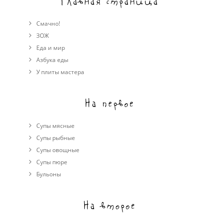
Главная страница
Смачно!
ЗОЖ
Еда и мир
Азбука еды
У плиты мастера
На первое
Супы мясные
Супы рыбные
Супы овощные
Cупы пюре
Бульоны
На второе