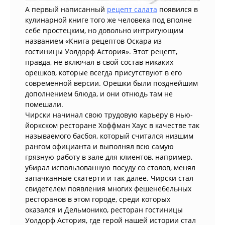
А первый написанный
рецепт салата
появился в
кулинарной книге того же человека под вполне
себе простецким, но довольно интригующим
названием «Книга рецептов Оскара из
гостиницы Уолдорф Астория». Этот рецепт,
правда, не включал в свой состав никаких
орешков, которые всегда присутствуют в его
современной версии. Орешки были позднейшим
дополнением блюда, и они отнюдь там не
помешали.
Чирски начинал свою трудовую карьеру в нью-
йоркском ресторане Хоффман Хаус в качестве так
называемого басбоя, который считался низшим
рангом официанта и выполнял всю самую
грязную работу в зале для клиентов, например,
убирал использованную посуду со столов, менял
запачканные скатерти и так далее. Чирски стал
свидетелем появления многих фешенебельных
ресторанов в этом городе, среди которых
оказался и Дельмонико, ресторан гостиницы
Уолдорф Астория, где герой нашей истории стал