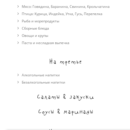
Мясо:
Говядина
,
Баранина
,
Свинина
,
Крольчатина
Птица:
Курица
,
Индейка
,
Утка
,
Гусь
,
Перепелка
Рыба и морепродукты
Сборные блюда
Овощи и крупы
Паста и несладкая выпечка
На третье
Алкогольные напитки
Безалкогольные напитки
Салаты & закуски
Соусы & маринады