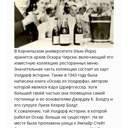
В Корнельском университете (Нью-Йорк)
хранится архив Оскара Чирски, включающий его
известную коллекцию ресторанных меню.
Значительная часть коллекции состоит из карт
Уолдорф Астории. Также в 1943 году была
написана книга «Оскар из Уолдорфа», автором
которой являлся Карл Шрифтгессер. Хотя
большей своей частью она посвящена самой
гостинице и ее основателям Джорджу К. Болдту и
его супруге Луизе Кехрер Болдт.
К сожалению, той Уолдорф Астории, в которой
работал Оскар, больше не существует. На ее
месте была проложена улица к Эмпайр Стейт