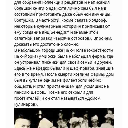
для собрания коллекции рецептов и написания
большой книги о еде, хотя лично сам был не в
состоянии приготовить даже обычной яичницы
болтушки. В частности, кроме салата Уолдорф,
некоторые кулинарные историки приписывают
ему создание яиц Бенедикт и знаменитой
салатной заправки «Тысяча островов». Впрочем,
доказать это достаточно сложно.
В небольшом городишке Нью-Ползе (окрестности
Нью-Йорка) у Чирски была небольшая ферма, где
он устраивал пикники для своей семьи и друзей.
Здесь же нередко бывали и шеф-повара, знавшие
его в то время. После смерти хозяина фермы, дом
был выкуплен одним из филантропических
обществ, и стал пристанищем для уходящих на
пенсию шефов.. Позже его открыли для
посетителей, и он стал называться «Домом
кулинаров».