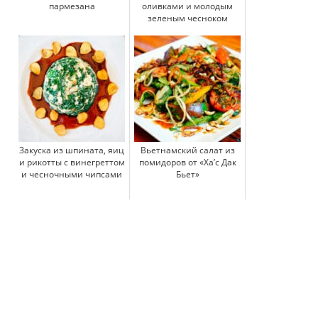
пармезана
оливками и молодым
зеленым чесноком
Закуска из шпината, яиц
Вьетнамский салат из
и рикотты с винегреттом
помидоров от «Ха’с Дак
и чесночными чипсами
Бьет»