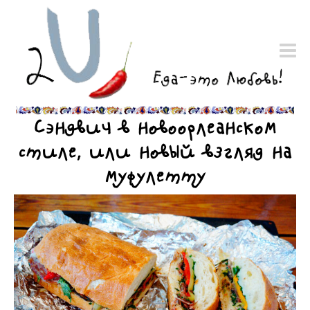
Сэндвич в новоорлеанском
стиле, или новый взгляд на
муфулетту