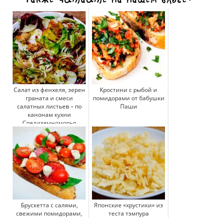
Салат из фенхеля, зерен
Кростини с рыбой и
граната и смеси
помидорами от бабушки
салатных листьев – по
Паши
канонам кухни
Средиземноморья
Брускетта с салями,
Японские «хрустики» из
свежими помидорами,
теста тэмпура