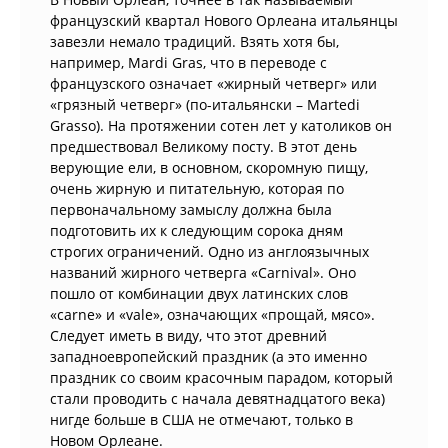
французский квартал Нового Орлеана итальянцы
завезли немало традиций. Взять хотя бы,
например, Mardi Gras, что в переводе с
французского означает «жирный четверг» или
«грязный четверг» (по-итальянски – Martedi
Grasso). На протяжении сотен лет у католиков он
предшествовал Великому посту. В этот день
верующие ели, в основном, скоромную пищу,
очень жирную и питательную, которая по
первоначальному замыслу должна была
подготовить их к следующим сорока дням
строгих ограничений. Одно из англоязычных
названий жирного четверга «Carnival». Оно
пошло от комбинации двух латинских слов
«сarne» и «vale», означающих «прощай, мясо».
Следует иметь в виду, что этот древний
западноевропейский праздник (а это именно
праздник со своим красочным парадом, который
стали проводить с начала девятнадцатого века)
нигде больше в США не отмечают, только в
Новом Орлеане.