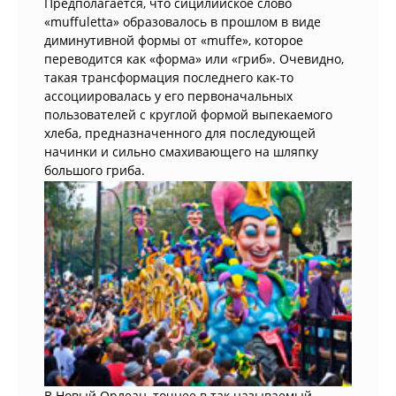
Предполагается, что сицилийское слово
«muffuletta» образовалось в прошлом в виде
диминутивной формы от «muffe», которое
переводится как «форма» или «гриб». Очевидно,
такая трансформация последнего как-то
ассоциировалась у его первоначальных
пользователей с круглой формой выпекаемого
хлеба, предназначенного для последующей
начинки и сильно смахивающего на шляпку
большого гриба.
В Новый Орлеан, точнее в так называемый