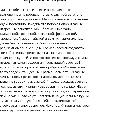
сли вы любите готовить, если вы делаете это с
дохновением и любовью, то мы с вами обязательно
танем добрыми друзьями. Мы обожаем все, что связано
 едой, постоянно находимся в поиске новых и самых
нтересных рецептов. Мы – бессменные фаны
тальянской, греческой, испанской, французской,
арокканской, левантийской и других национальных
ухонь благословлённого богом, сказочного
редиземноморья. А еще мы осмеливаемся создавать
вои собственные рецепты и называем это южно-
краинской кухней. И вот это последнее, пожалуй, самая
нтересная, самая радостная часть нашей работы. В
ашем блоге четыре основных рубрики: «Смачно» - это
то-то вроде хита. Здесь мы размещаем пять из самых
дачных новых рецептов в нашей коллекции; «ЗОЖ»
название говорит само за себя) - здесь рассказывается о
ложных связях питания и здоровья, и не только; «Еда и
ир» - это новости из мировой кулинарии, как серьезные,
ак и не очень, это «путешествия» в национальные кухни
ругих стран, это судьбы людей, посвятивших себя
отовке еды и многое другое. Наконец, «У плиты мастера»
 в этой рубрике мы регулярно знакомим вас с