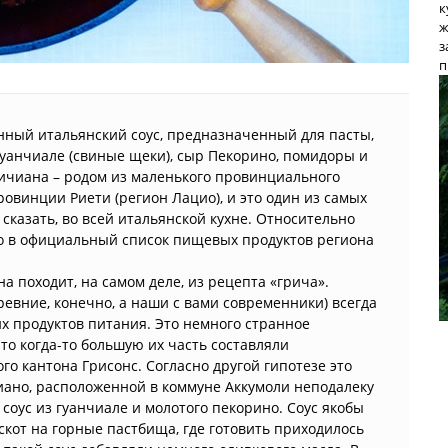
к
ж
з
п
нный итальянский соус, предназначенный для пасты,
уанчиале (свиные щеки), сыр Пекорино, помидоры и
ричиана – родом из маленького провинциального
овинции Риети (регион Лацио), и это один из самых
 сказать, во всей итальянской кухне. Относительно
го в официальный список пищевых продуктов региона
 походит, на самом деле, из рецепта «грича».
ревние, конечно, а наши с вами современники) всегда
х продуктов питания. Это немного странное
то когда-то большую их часть составляли
 кантона Грисонс. Согласно другой гипотезе это
ано, расположенной в коммуне Аккумоли неподалеку
 соус из гуанчиале и молотого пекорино. Соус якобы
скот на горные пастбища, где готовить приходилось