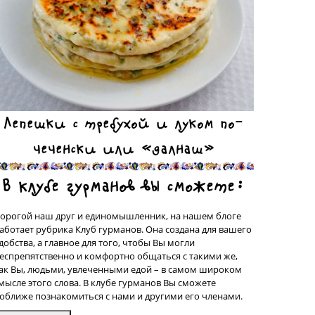
Лепешки с требухой и луком по-
чеченски или «далнаш»
В клубе гурманов вы сможете:
орогой наш друг и единомышленник, на нашем блоге
аботает рубрика Клуб гурманов. Она создана для вашего
добства, а главное для того, чтобы Вы могли
еспрепятственно и комфортно общаться с такими же,
ак Вы, людьми, увлеченными едой – в самом широком
мысле этого слова. В клубе гурманов Вы сможете
оближе познакомиться с нами и другими его членами.