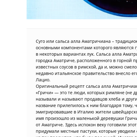
Суго или сальса алла Аматричиана – традицио
основными компонентами которого являются г
в некоторых вариантах лук. Сальса алла Амат
городка Аматриче, расположенного в горной пр
известных соусов в римской, да и, можно смело
недавно итальянское правительство внесло е
Лацио.
Оригинальный рецепт сальса алла Аматричиана
«Гричи» — это те люди, которых римляне (не д
называли и называют продавцов хлеба и други
название прилепилось к ним благодаря тому, ч
эмигрировавшие в Италию жители швейцарского
имя произошло из маленькой деревушки Гричи
от Аматриче. Здесь испокон веку готовили этот
придумали местные пастухи, которые уводили 