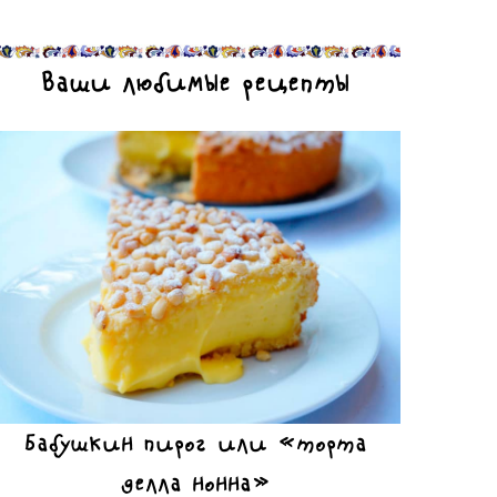
Ваши любимые рецепты
Бабушкин пирог или «торта
делла нонна»