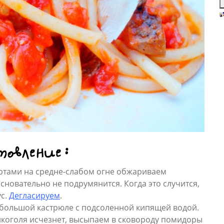
З
п
б
р
р
б
п
о
п
З
л
к
к
к
товление:
н
за
«
ртами на средне-слабом огне обжариваем
в
основательно не подрумянится. Когда это случится,
б
ус.
Дегласируем
.
п
р
 большой кастрюле с подсоленной кипящей водой.
алкоголя исчезнет, высыпаем в сковороду помидоры