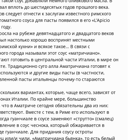
в такой соус добавляли немного оливкового масла. В
вал вплоть до шестидесятых годов прошлого века.
в следует отнести к заслугам известного римского
матного соуса для пасты появился в его «L’Apicio
году.
осла на рубеже девятнадцатого и двадцатого веков
 был настолько хорошо воспринят местными
римской кухни» и всякое такое… В связи с
ого города называли этот соус «матричиано».
ают готовить в центральной части Италии, в мире он
те. Традиционно суго алла Аматричиана готовят к
используются и другие виды пасты (в частности,
овленной пасты итальянцы почему-то стараются
скольких вариантах, которые, чаще всего, зависят от
ионах Италии. По крайне мере, большинство
 что в Аматриче сегодня обязательны два из них:
ветствуют. Вместе с тем, в Риме его используют в
гда гуанчиале в соусе заменяют «струтто» (смалец)
вление в соус чеснока, который обжаривается в
е гуанчиале. Для придания соусу остроты
 или/и чили. «Аматричиана бьянка», то есть белый