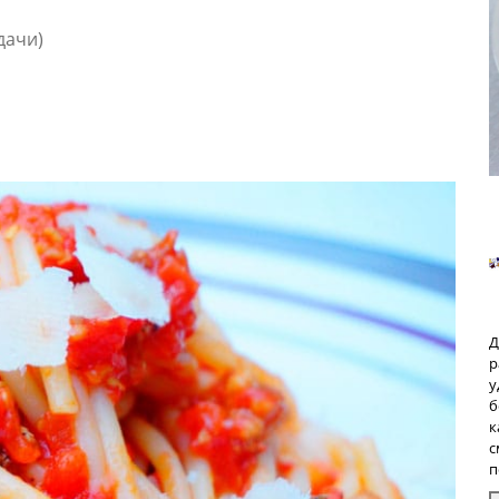
дачи)
Д
р
у
б
к
с
п