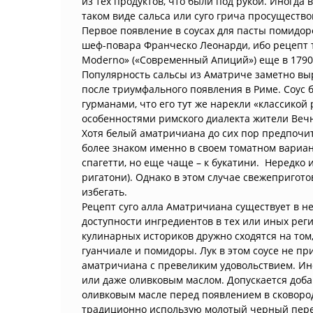
из тех продуктов, что были под рукой. Иногда 
таком виде сальса или суго грича просущество
Первое появление в соусах для пасты помидоро
шеф-повара Франческо Леонарди, ибо рецепт то
Moderno» («Современный Апиций») еще в 1790 
Популярность сальсы из Аматриче заметно выр
после триумфального появления в Риме. Соус
гурманами, что его тут же нарекли «классикой 
особенностями римского диалекта жители Вечн
Хотя белый аматричиана до сих пор предпочит
более знаком именно в своем томатном вариан
спагетти, но еще чаще – к букатини. Нередко 
ригатони). Однако в этом случае свежепригот
избегать.
Рецепт суго алла Аматричиана существует в не
доступности ингредиентов в тех или иных рег
кулинарных историков дружно сходятся на том,
гуанчиале и помидоры. Лук в этом соусе не при
аматричиана с превеликим удовольствием. Ино
или даже оливковым маслом. Допускается доба
оливковым масле перед появлением в сковород
традиционно использую молотый черный перец