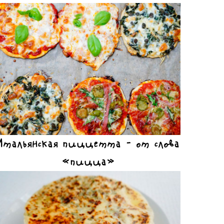
Итальянская пиццетта – от слова
«пицца»