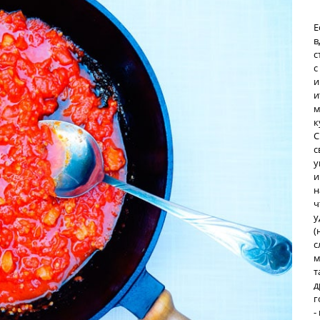
Е
в
с
с
и
и
м
к
С
с
у
и
н
ч
у
(
с
м
т
д
г
-