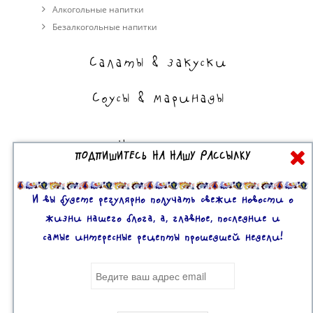
Алкогольные напитки
Безалкогольные напитки
Салаты & закуски
Соусы & маринады
На сладкое
ПОДПИШИТЕСЬ НА НАШУ РАССЫЛКУ
Торты, пирожные, выпечка
Десерты
И вы будете регулярно получать свежие новости о
жизни нашего блога, а, главное, последние и
самые интересные рецепты прошедшей недели!
Все права защищены. 2U © 2016-2020