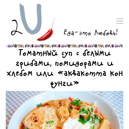
Томатный суп с белыми
грибами, помидорами и
хлебом или «аквакотта кон
фунги»