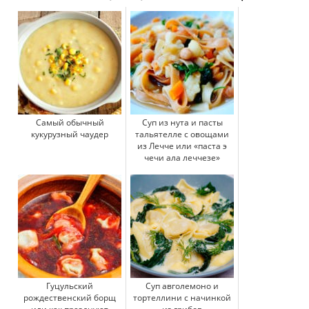
Самый обычный
Суп из нута и пасты
кукурузный чаудер
тальятелле с овощами
из Лечче или «паста э
чечи ала леччезе»
Гуцульский
Суп авголемоно и
рождественский борщ
тортеллини с начинкой