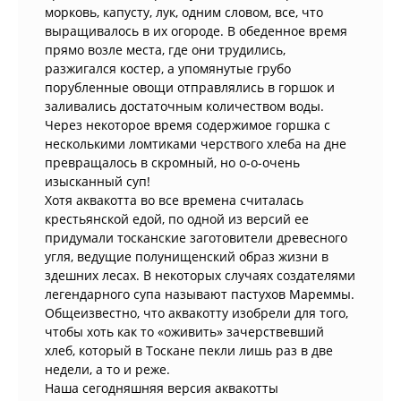
морковь, капусту, лук, одним словом, все, что
выращивалось в их огороде. В обеденное время
прямо возле места, где они трудились,
разжигался костер, а упомянутые грубо
порубленные овощи отправлялись в горшок и
заливались достаточным количеством воды.
Через некоторое время содержимое горшка с
несколькими ломтиками черствого хлеба на дне
превращалось в скромный, но о-о-очень
изысканный суп!
Хотя аквакотта во все времена считалась
крестьянской едой, по одной из версий ее
придумали тосканские заготовители древесного
угля, ведущие полунищенский образ жизни в
здешних лесах. В некоторых случаях создателями
легендарного супа называют пастухов Мареммы.
Общеизвестно, что аквакотту изобрели для того,
чтобы хоть как то «оживить» зачерствевший
хлеб, который в Тоскане пекли лишь раз в две
недели, а то и реже.
Наша сегодняшняя версия аквакотты