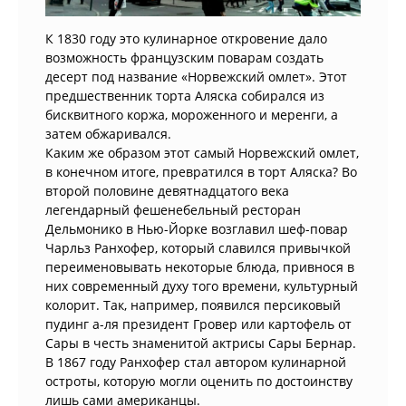
К 1830 году это кулинарное откровение дало
возможность французским поварам создать
десерт под название «Норвежский омлет». Этот
предшественник торта Аляска собирался из
бисквитного коржа, мороженного и меренги, а
затем обжаривался.
Каким же образом этот самый Норвежский омлет,
в конечном итоге, превратился в торт Аляска? Во
второй половине девятнадцатого века
легендарный фешенебельный ресторан
Дельмонико в Нью-Йорке возглавил шеф-повар
Чарльз Ранхофер, который славился привычкой
переименовывать некоторые блюда, привнося в
них современный духу того времени, культурный
колорит. Так, например, появился персиковый
пудинг а-ля президент Гровер или картофель от
Сары в честь знаменитой актрисы Сары Бернар.
В 1867 году Ранхофер стал автором кулинарной
остроты, которую могли оценить по достоинству
лишь сами американцы.