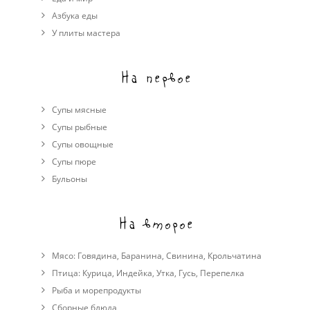
Азбука еды
У плиты мастера
На первое
Супы мясные
Супы рыбные
Супы овощные
Cупы пюре
Бульоны
На второе
Мясо:
Говядина
,
Баранина
,
Свинина
,
Крольчатина
Птица:
Курица
,
Индейка
,
Утка
,
Гусь
,
Перепелка
Рыба и морепродукты
Сборные блюда