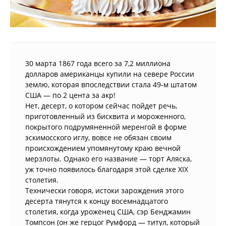
30 марта 1867 года всего за 7,2 миллиона
долларов американцы купили на севере России
землю, которая впоследствии стала 49-м штатом
США — по 2 цента за акр!
Нет, десерт, о котором сейчас пойдет речь,
приготовленный из бисквита и мороженного,
покрытого подрумяненной меренгой в форме
эскимосского иглу, вовсе не обязан своим
происхождением упомянутому краю вечной
мерзлоты. Однако его название — торт Аляска,
уж точно появилось благодаря этой сделке XIX
столетия.
Технически говоря, истоки зарождения этого
десерта тянутся к концу восемнадцатого
столетия, когда уроженец США, сэр Бенджамин
Томпсон (он же герцог Румфорд — титул, который