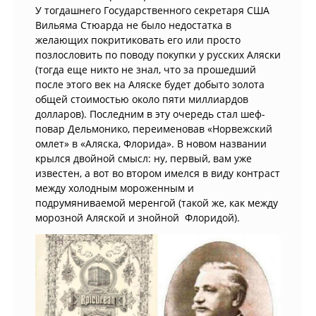
У тогдашнего Государственного секретаря США
Вильяма Стюарда не было недостатка в
желающих покритиковать его или просто
позлословить по поводу покупки у русских Аляски
(тогда еще никто не знал, что за прошедший
после этого век на Аляске будет добыто золота
общей стоимостью около пяти миллиардов
долларов). Последним в эту очередь стал шеф-
повар Дельмонико, переименовав «Норвежский
омлет» в «Аляска, Флорида». В новом названии
крылся двойной смысл: ну, первый, вам уже
известен, а вот во втором имелся в виду контраст
между холодным мороженным и
подрумяниваемой меренгой (такой же, как между
морозной Аляской и знойной Флоридой).