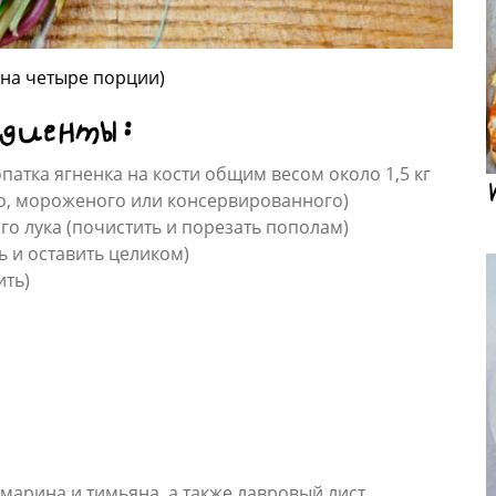
 на четыре порции)
едиенты:
атка ягненка на кости общим весом около 1,5 кг
го, мороженого или консервированного)
го лука (почистить и порезать пополам)
ь и оставить целиком)
ить)
марина и тимьяна, а также лавровый лист,