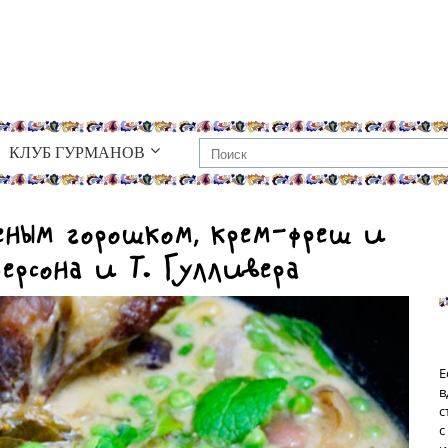
КЛУБ ГУРМАНОВ
еным горошком, крем-фреш и
ерсона и Т. Гулливера
Е
в
с
с