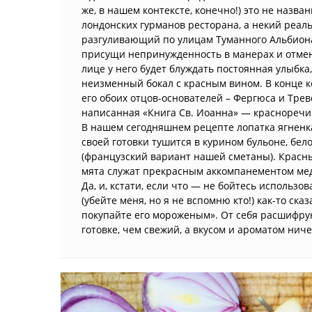
же, в нашем контексте, конечно!) это не назва
лондонских гурманов ресторана, а некий реал
разгуливающий по улицам Туманного Альбиона
присущи непринужденность в манерах и отмен
лице у него будет блуждать постоянная улыбка,
неизменный бокал с красным вином. В конце к
его обоих отцов-основателей – Фергюса и Трев
написанная «Книга Св. Иоанна» — красноречи
В нашем сегодняшнем рецепте лопатка ягненк
своей готовки тушится в курином бульоне, бе
(французский вариант нашей сметаны). Красны
мята служат прекрасным аккомпанементом мед
Да, и, кстати, если что — не бойтесь исполь
(убейте меня, но я не вспомню кто!) как-то ска
покупайте его мороженым». От себя расшифру
готовке, чем свежий, а вкусом и ароматом нич