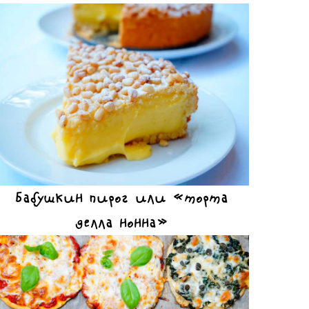
Бабушкин пирог или «торта
делла нонна»