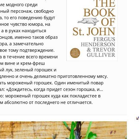
ние модного среди
ьный персонаж, свободно
, то его поведению будут
ное чувство юмора, на
 а в руках находиться
онцов, именно таков образ
ора, а замечательно
вое тому подтверждение.
а в течение всего времени
лом вине и крем-фреш
й лук, зеленый горошек и
ленно и очень деликатно приготовленному мясу.
зовать мороженый горошек. Один именитый повар
зал: «Дождитесь, когда придет сезон горошка, и…
ю: мороженый горошек куда как покладистее в
ем абсолютно от последнего не отличается.