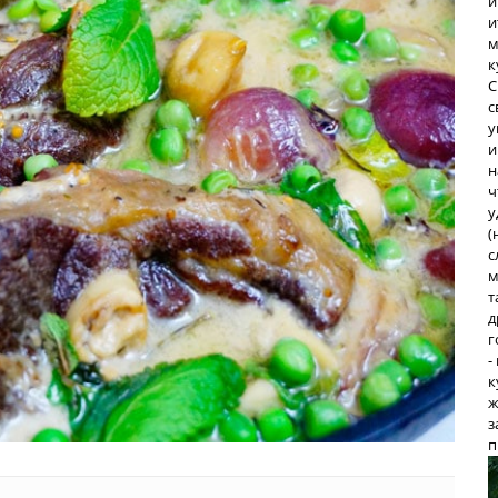
и
и
м
к
С
с
у
и
н
ч
у
(
с
м
т
д
г
-
к
ж
з
п