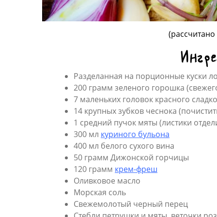
(рассчитано
Ингр
Разделанная на порционные куски лоп
200 грамм зеленого горошка (свеже
7 маленьких головок красного сладко
14 крупных зубков чеснока (почистит
1 средний пучок мяты (листики отдел
300 мл
куриного бульона
400 мл белого сухого вина
50 грамм Дижонской горчицы
120 грамм
крем-фреш
Оливковое масло
Морская соль
Свежемолотый черный перец
Стебли петрушки и мяты, веточки роз