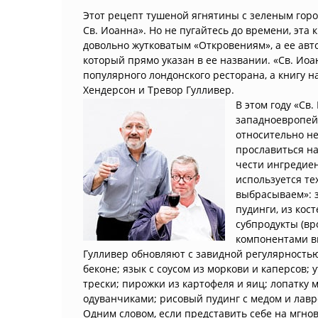
Этот рецепт тушеной ягнятины с зеленым гор
Св. Иоанна». Но не пугайтесь до времени, эта
довольно жутковатым «Откровениям», а ее авто
который прямо указан в ее названии. «Св. Иоа
популярного лондонского ресторана, а книгу 
Хендерсон и Тревор Гулливер.
В этом году «Св
западноевропей
относительно не
прославиться на
чести ингредиен
используется те
выбрасываем»: з
пудинги, из кос
субпродукты (вр
компонентами в
Гулливер обновляют с завидной регулярностью
беконе; язык с соусом из моркови и каперсов;
трески; пирожки из картофеля и яиц; лопатку 
одуванчиками; рисовый пудинг с медом и лавр
Одним словом, если представить себе на мгнов