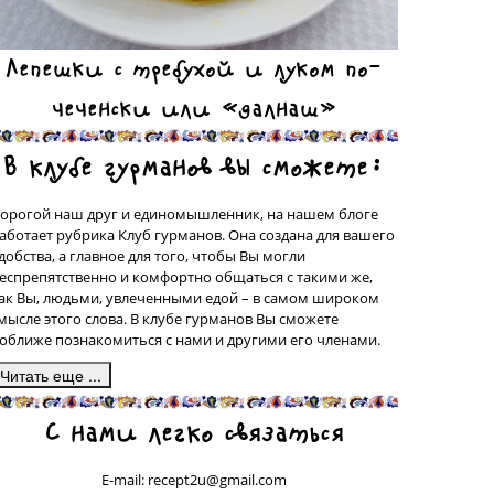
Лепешки с требухой и луком по-
чеченски или «далнаш»
В клубе гурманов вы сможете:
орогой наш друг и единомышленник, на нашем блоге
аботает рубрика Клуб гурманов. Она создана для вашего
добства, а главное для того, чтобы Вы могли
еспрепятственно и комфортно общаться с такими же,
ак Вы, людьми, увлеченными едой – в самом широком
мысле этого слова. В клубе гурманов Вы сможете
оближе познакомиться с нами и другими его членами.
десь, в подрубрике «Сделано на моей кухне» у вас будет
С нами легко связаться
рекрасная возможность поделиться со всеми рецептами
люд, которые были сделаны вашими собственными
уками, а может быть, даже, и придуманы вами. Ваш
E-mail: recept2u@gmail.com
ецепт с фотографией приготовленного Вами блюда