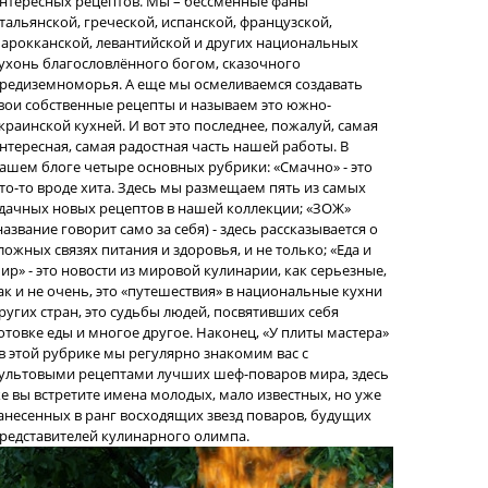
нтересных рецептов. Мы – бессменные фаны
тальянской, греческой, испанской, французской,
арокканской, левантийской и других национальных
ухонь благословлённого богом, сказочного
редиземноморья. А еще мы осмеливаемся создавать
вои собственные рецепты и называем это южно-
краинской кухней. И вот это последнее, пожалуй, самая
нтересная, самая радостная часть нашей работы. В
ашем блоге четыре основных рубрики: «Смачно» - это
то-то вроде хита. Здесь мы размещаем пять из самых
дачных новых рецептов в нашей коллекции; «ЗОЖ»
название говорит само за себя) - здесь рассказывается о
ложных связях питания и здоровья, и не только; «Еда и
ир» - это новости из мировой кулинарии, как серьезные,
ак и не очень, это «путешествия» в национальные кухни
ругих стран, это судьбы людей, посвятивших себя
отовке еды и многое другое. Наконец, «У плиты мастера»
 в этой рубрике мы регулярно знакомим вас с
ультовыми рецептами лучших шеф-поваров мира, здесь
е вы встретите имена молодых, мало известных, но уже
анесенных в ранг восходящих звезд поваров, будущих
редставителей кулинарного олимпа.