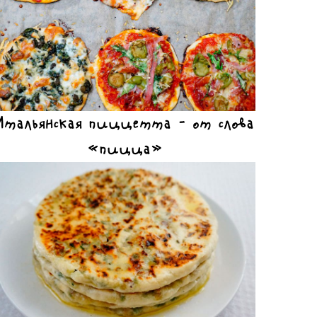
Итальянская пиццетта – от слова
«пицца»