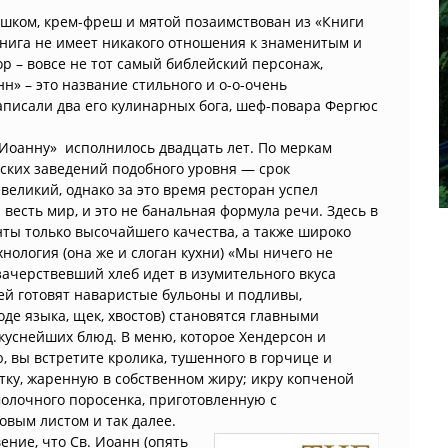
ошком, крем-фреш и мятой позаимствован из «Книги
 книга не имеет никакого отношения к знаменитым и
р – вовсе не тот самый библейский персонаж,
нн» – это название стильного и о-о-очень
написали два его кулинарных бога, шеф-повара Фергюс
. Иоанну» исполнилось двадцать лет. По меркам
ских заведений подобного уровня — срок
великий, однако за это время ресторан успел
 весть мир, и это не банальная формула речи. Здесь в
ты только высочайшего качества, а также широко
хнология (она же и слоган кухни) «Мы ничего не
ачерствевший хлеб идет в изумительного вкуса
тей готовят наваристые бульоны и подливы,
оде языка, щек, хвостов) становятся главными
куснейших блюд. В меню, которое Хендерсон и
, вы встретите кролика, тушенного в горчице и
 утку, жаренную в собственном жиру; икру копченой
молочного поросенка, приготовленную с
овым листом и так далее.
ение, что Св. Иоанн (опять