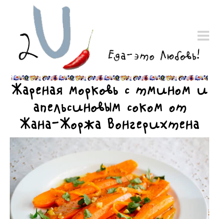
Жареная морковь с тмином и
апельсиновым соком от
Жана-Жоржа Вонгерихтена