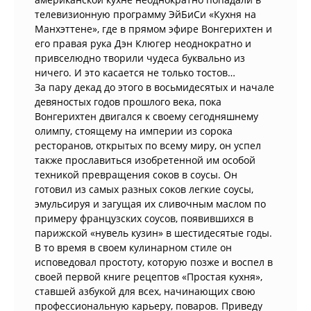
телевизионную программу ЭйБиСи «Кухня на
Манхэттене», где в прямом эфире Вонгерихтен и
его правая рука Дэн Клюгер неоднократно и
привселюдно творили чудеса буквально из
ничего. И это касается не только тостов…
За пару декад до этого в восьмидесятых и начале
девяностых годов прошлого века, пока
Вонгерихтен двигался к своему сегодняшнему
олимпу, стоящему на империи из сорока
ресторанов, открытых по всему миру, он успел
также прославиться изобретенной им особой
техникой превращения соков в соусы. Он
готовил из самых разных соков легкие соусы,
эмульсируя и загущая их сливочным маслом по
примеру французских соусов, появившихся в
парижской «нувель кузин» в шестидесятые годы.
В то время в своем кулинарном стиле он
исповедовал простоту, которую позже и воспел в
своей первой книге рецептов «Простая кухня»,
ставшей азбукой для всех, начинающих свою
профессиональную карьеру, поваров. Приведу