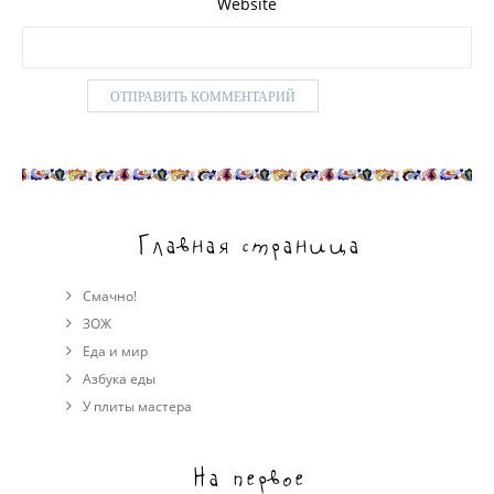
Website
Главная страница
Смачно!
ЗОЖ
Еда и мир
Азбука еды
У плиты мастера
На первое