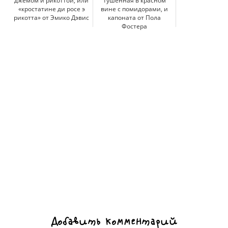
джемом и рикоттой, или
тушенная в красном
«кростатине ди роcе э
вине с помидорами, и
рикотта» от Эмико Дэвис
капоната от Пола
Фостера
Добавить комментарий