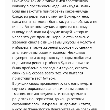
Нью-Йорк Таймс, а также имел собственную
колонку в престижном издании «Фуд & Вайн».
Если вы захотите приготовить какое-нибудь
блюдо из рецептов по книгам Вонгерихтена,
ваша попытка может быть как успешной, так и не
очень. Во всяком случае, я пришел к такому
выводу, побывав на форуме людей, которые
через это уже прошли. Хорошо отзывались о
жареной свекле с вишневым уксусом и молотым
имбирем, а также жареной моркови со свежим
апельсиновым соком и тмином. Несколько
неуверенно и осторожно кулинары-любители
оценивали рецепт рыбного бульона. Чья это
была проблема в последнем случае, сказать
сложно, но, скорее всего, тех, кто пытался
приготовить этот бульон.
В лучших своих проявлениях, как, например, в
случае с морковью с апельсиновым соком и
тмином, все ингредиенты, используемые в
рецептах Вонгерихтена, до конца готовки
сохраняют свой натуральный аромат. Кстати,
никто до Жана-Жоржа Вонгерихтена не соединял