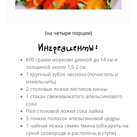
(на четыре порции)
Ингредиенты:
600 грамм моркови длиной до 14 см и
толщиной около 1,5-2 см
1 крупный зубок чеснока (почистить и
измельчить)
2 столовых ложки листиков кинзы
1 стакан свежевыжатого апельсинового
сока
Пол столовой ложки сока лайма
5 тонких полосок апельсиновой цедры
1 чайная ложка семян тмина (обжарить на
сухой сковороде и растолочь в ступе)