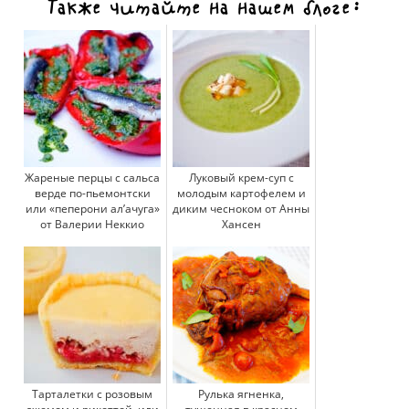
Также читайте на нашем блоге:
Жареные перцы с сальса
Луковый крем-суп с
верде по-пьемонтски
молодым картофелем и
или «пеперони ал’ачуга»
диким чесноком от Анны
от Валерии Неккио
Хансен
Тарталетки с розовым
Рулька ягненка,