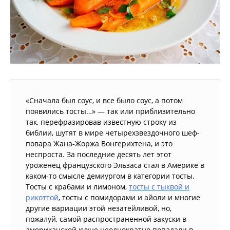
«Сначала был соус, и все было соус, а потом
появились тосты…» — так или приблизительно
так, перефразировав известную строку из
библии, шутят в мире четырехзвездочного шеф-
повара Жана-Жоржа Вонгерихтена, и это
неспроста. За последние десять лет этот
уроженец французского Эльзаса стал в Америке в
каком-то смысле демиургом в категории тосты.
Тосты с крабами и лимоном,
тосты с тыквой и
рикоттой
, тосты с помидорами и айоли и многие
другие вариации этой незатейливой, но,
пожалуй, самой распространенной закуски в
американской кухне неоднократно попадали в