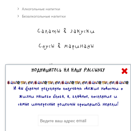
Алкогольные напитки
Безалкогольные напитки
Салаты & закуски
Соусы & маринады
На сладкое
ПОДПИШИТЕСЬ НА НАШУ РАССЫЛКУ
Торты, пирожные, выпечка
Десерты
И вы будете регулярно получать свежие новости о
жизни нашего блога, а, главное, последние и
самые интересные рецепты прошедшей недели!
Все права защищены. 2U © 2016-2020