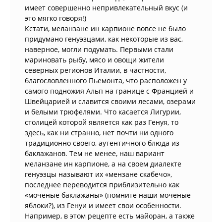
имеет совершенно непривлекательный вкус (и
это мягко говоря!)
Кстати, меланзане ин карпионе вовсе не было
придумано генуэзцами, как некоторые из вас,
наверное, могли подумать. Первыми стали
мариновать рыбу, мясо и овощи жители
северных регионов Италии, в частности,
благословленного Пьемонта, что расположен у
самого подножия Альп на границе с Францией и
Швейцарией и славится своими лесами, озерами
и белыми трюфелями. Что касается Лигурии,
столицей которой является как раз Генуя, то
здесь, как ни странно, нет почти ни одного
традиционно своего, аутентичного блюда из
баклажанов. Тем не менее, наш вариант
меланзане ин карпионе, а на своем диалекте
генуэзцы называют их «мензане скабечо»,
последнее переводится приблизительно как
«мочёные баклажаны» (помните наши мочёные
яблоки?), из Генуи и имеет свои особенности.
Например, в этом рецепте есть майоран, а также