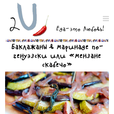
Баклажаны в маринаде по-
генуэзски или «мензане
скабечо»