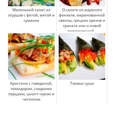
Маленький салат из
О салате из жареного
огурцов с фетой, мятой и
фенхеля, маринованной
сумахом
свеклы, грецких орехов и
граната или о новой
американской...
Кростини с говядиной,
Тэмаки суши
помидором, сладкими
перцами, шнитт-луком и
чесноком