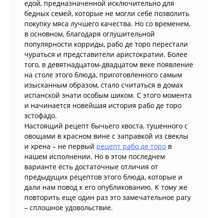
едой, предназначенной исключительно для
бедных семей, которые не могли себе позволить
покупку мяса лучшего качества. Но со временем,
в основном, благодаря оглушительной
популярности корриды, рабо де торо перестали
чураться и представители аристократии. Более
того, в девятнадцатом-двадцатом веке появление
на столе этого блюда, приготовленного самым
изысканным образом, стало считаться в домах
испанской знати особым шиком. С этого момента
и начинается новейшая история рабо де торо
эстофадо.
Настоящий рецепт бычьего хвоста, тушенного с
овощами в красном вине с заправкой из свеклы
и хрена – не первый
рецепт рабо де торо
в
нашем исполнении. Но в этом последнем
варианте есть достаточные отличия от
предыдущих рецептов этого блюда, которые и
дали нам повод к его опубликованию. К тому же
повторить еще один раз это замечательное рагу
– сплошное удовольствие.