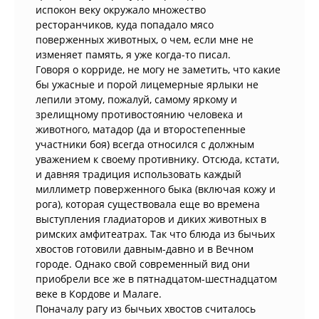
испокон веку окружало множество
ресторанчиков, куда попадало мясо
поверженных животных, о чем, если мне не
изменяет память, я уже когда-то писал.
Говоря о корриде, не могу не заметить, что какие
бы ужасные и порой лицемерные ярлыки не
лепили этому, пожалуй, самому яркому и
зрелищному противостоянию человека и
животного, матадор (да и второстепенные
участники боя) всегда относился с должным
уважением к своему противнику. Отсюда, кстати,
и давняя традиция использовать каждый
миллиметр поверженного быка (включая кожу и
рога), которая существовала еще во времена
выступления гладиаторов и диких животных в
римских амфитеатрах. Так что блюда из бычьих
хвостов готовили давным-давно и в Вечном
городе. Однако свой современный вид они
приобрели все же в пятнадцатом-шестнадцатом
веке в Кордове и Малаге.
Поначалу рагу из бычьих хвостов считалось