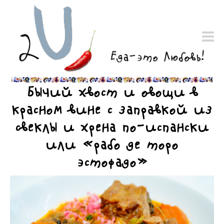
Бычий хвост и овощи в
красном вине с заправкой из
свеклы и хрена по-испански
или «рабо де торо
эстофадо»