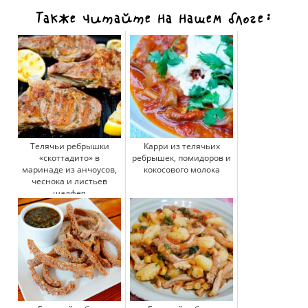
Также читайте на нашем блоге:
Телячьи ребрышки
Карри из телячьих
«скоттадито» в
ребрышек, помидоров и
маринаде из анчоусов,
кокосового молока
чеснока и листьев
шалфея