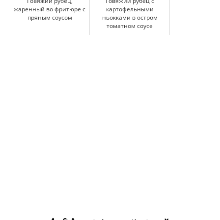
Говяжий рубец,
Говяжий рубец с
жаренный во фритюре с
картофельными
пряным соусом
ньокками в остром
томатном соусе