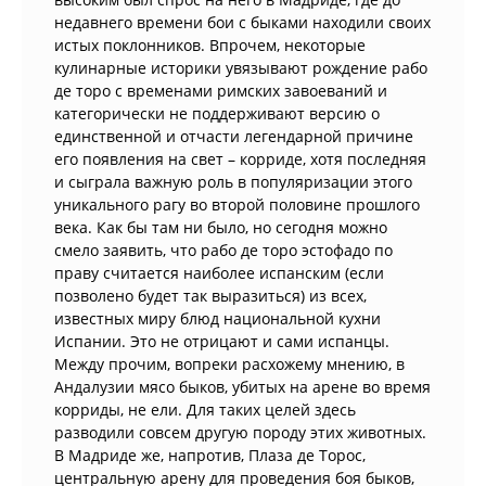
недавнего времени бои с быками находили своих
истых поклонников. Впрочем, некоторые
кулинарные историки увязывают рождение рабо
де торо с временами римских завоеваний и
категорически не поддерживают версию о
единственной и отчасти легендарной причине
его появления на свет – корриде, хотя последняя
и сыграла важную роль в популяризации этого
уникального рагу во второй половине прошлого
века. Как бы там ни было, но сегодня можно
смело заявить, что рабо де торо эстофадо по
праву считается наиболее испанским (если
позволено будет так выразиться) из всех,
известных миру блюд национальной кухни
Испании. Это не отрицают и сами испанцы.
Между прочим, вопреки расхожему мнению, в
Андалузии мясо быков, убитых на арене во время
корриды, не ели. Для таких целей здесь
разводили совсем другую породу этих животных.
В Мадриде же, напротив, Плаза де Торос,
центральную арену для проведения боя быков,