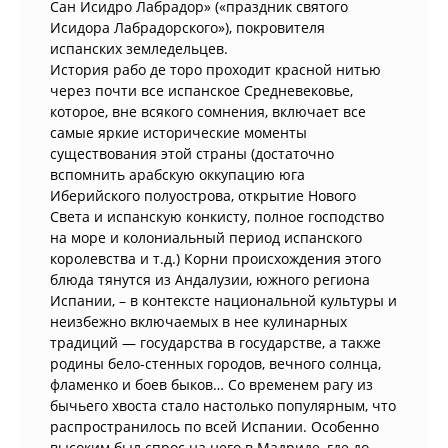
Сан Исидро Лабрадор» («праздник святого
Исидора Лабрадорского»), покровителя
испанских земледельцев.
История рабо де торо проходит красной нитью
через почти все испанское Средневековье,
которое, вне всякого сомнения, включает все
самые яркие исторические моменты
существования этой страны (достаточно
вспомнить арабскую оккупацию юга
Иберийского полуострова, открытие Нового
Света и испанскую конкисту, полное господство
на море и колониальный период испанского
королевства и т.д.) Корни происхождения этого
блюда тянутся из Андалузии, южного региона
Испании, – в контексте национальной культуры и
неизбежно включаемых в нее кулинарных
традиций — государства в государстве, а также
родины бело-стенных городов, вечного солнца,
фламенко и боев быков… Со временем рагу из
бычьего хвоста стало настолько популярным, что
распространилось по всей Испании. Особенно
высоким был спрос на него в Мадриде, где до