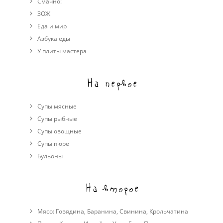
Смачно!
ЗОЖ
Еда и мир
Азбука еды
У плиты мастера
На первое
Супы мясные
Супы рыбные
Супы овощные
Cупы пюре
Бульоны
На второе
Мясо:
Говядина
,
Баранина
,
Свинина
,
Крольчатина