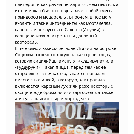
панцеротти как раз чаще жарятся, чем пекутся, а
их начинка обычно представляет собой смесь
помидоров и моцареллы. Впрочем, в нее могут
входить и такие ингредиенты как мортаделла,
каперсы и анчоусы, а в Саленто (Апулия) в
кальцоне можно встретить и давленый
картофель.
Еще в одном южном регионе Италии на острове
Сицилия готовят похожую на кальцоне пиццу,
которую сицилийцы именуют «куддируни» или
«куддуруни». Такая пицца, перед тем как ее
отправляют в печь, складывается пополам
вместе с начинкой, в которую, как правило,
включается жареный лук (или реже некоторые
овощи вроде брокколи или картофеля), а также
анчоусы, оливки, сыр и мортаделла.