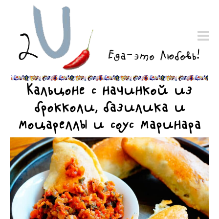
Кальцоне с начинкой из
брокколи, базилика и
моцареллы и соус маринара