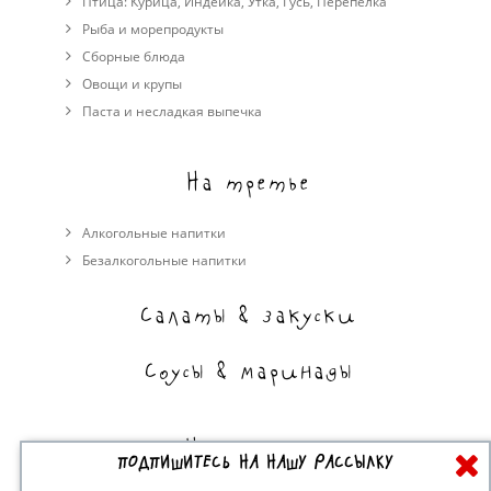
Птица:
Курица
,
Индейка
,
Утка
,
Гусь
,
Перепелка
Рыба и морепродукты
Сборные блюда
Овощи и крупы
Паста и несладкая выпечка
На третье
Алкогольные напитки
Безалкогольные напитки
Салаты & закуски
Соусы & маринады
На сладкое
ПОДПИШИТЕСЬ НА НАШУ РАССЫЛКУ