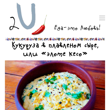
Кукуруза в плавленом сыре,
или «элоте кесо»