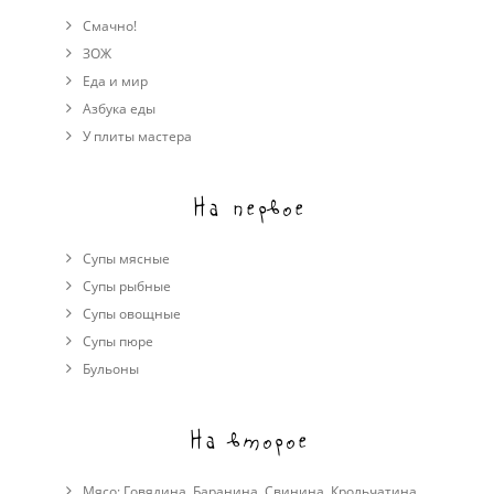
Смачно!
ЗОЖ
Еда и мир
Азбука еды
У плиты мастера
На первое
Супы мясные
Супы рыбные
Супы овощные
Cупы пюре
Бульоны
На второе
Мясо:
Говядина
,
Баранина
,
Свинина
,
Крольчатина