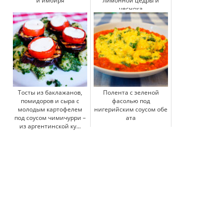
и имбиря
лимонной цедры и
чеснока
Тосты из баклажанов,
Полента с зеленой
помидоров и сыра с
фасолью под
молодым картофелем
нигерийским соусом обе
под соусом чимичурри –
ата
из аргентинской ку...