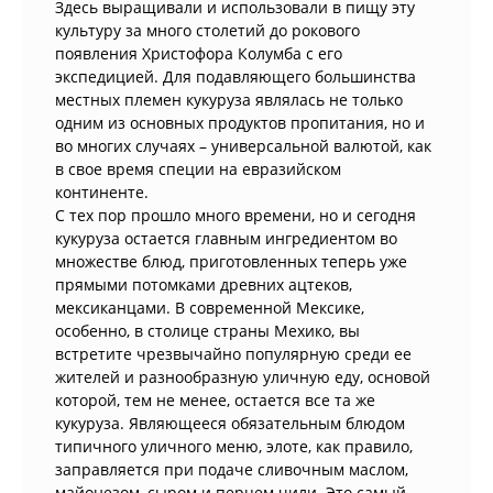
Здесь выращивали и использовали в пищу эту
культуру за много столетий до рокового
появления Христофора Колумба с его
экспедицией. Для подавляющего большинства
местных племен кукуруза являлась не только
одним из основных продуктов пропитания, но и
во многих случаях – универсальной валютой, как
в свое время специи на евразийском
континенте.
С тех пор прошло много времени, но и сегодня
кукуруза остается главным ингредиентом во
множестве блюд, приготовленных теперь уже
прямыми потомками древних ацтеков,
мексиканцами. В современной Мексике,
особенно, в столице страны Мехико, вы
встретите чрезвычайно популярную среди ее
жителей и разнообразную уличную еду, основой
которой, тем не менее, остается все та же
кукуруза. Являющееся обязательным блюдом
типичного уличного меню, элоте, как правило,
заправляется при подаче сливочным маслом,
майонезом, сыром и перцем чили. Это самый