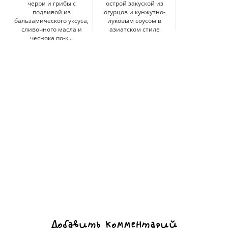
черри и грибы с
острой закуской из
подливой из
огурцов и кунжутно-
бальзамического уксуса,
луковым соусом в
сливочного масла и
азиатском стиле
чеснока по-к...
Добавить комментарий