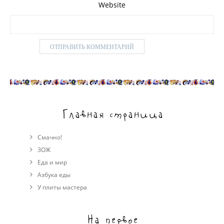
Website
Главная страница
Смачно!
ЗОЖ
Еда и мир
Азбука еды
У плиты мастера
На первое