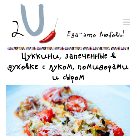
Цуккини, запеченные в
духовке с луком, помидорами
и сыром