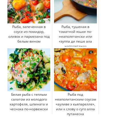
Рыба, запеченная в
Рыба, тушеная в
соусе из помидор,
томатной юшке по-
оливок и пармезана под
неаполетански или
белым вином
«зуппа ди пеше ала
наполетана»
Белая рыба с теплым
Рыба под
салатом из молодого
неаполитанским соусом
картофеля, шпината и
«ауливе э кьяпарелле»,
чеснока по-норвежски
или к слову о суго алла
путанеска