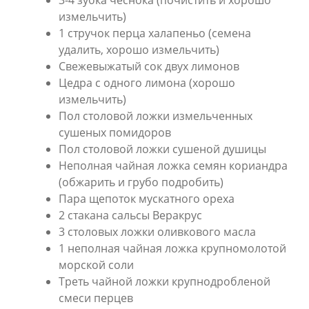
3-4 зубка чеснока (почистить и хорошо
измельчить)
1 стручок перца халапеньо (семена
удалить, хорошо измельчить)
Свежевыжатый сок двух лимонов
Цедра с одного лимона (хорошо
измельчить)
Пол столовой ложки измельченных
сушеных помидоров
Пол столовой ложки сушеной душицы
Неполная чайная ложка семян кориандра
(обжарить и грубо подробить)
Пара щепоток мускатного ореха
2 стакана сальсы Веракрус
3 столовых ложки оливкового масла
1 неполная чайная ложка крупномолотой
морской соли
Треть чайной ложки крупнодробленой
смеси перцев