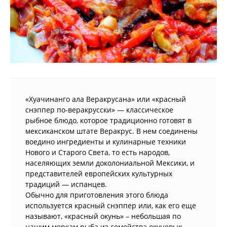
«Хуачинанго ала Веракрусана» или «красный
снэппер по-веракрусски» — классическое
рыбное блюдо, которое традиционно готовят в
мексиканском штате Веракрус. В нем соединены
воедино ингредиенты и кулинарные техники
Нового и Старого Света, то есть народов,
населяющих земли доколониальной Мексики, и
представителей европейских культурных
традиций — испанцев.
Обычно для приготовления этого блюда
используется красный снэппер или, как его еще
называют, «красный окунь» – небольшая по
нашим меркам рыба из семейства окуневых,