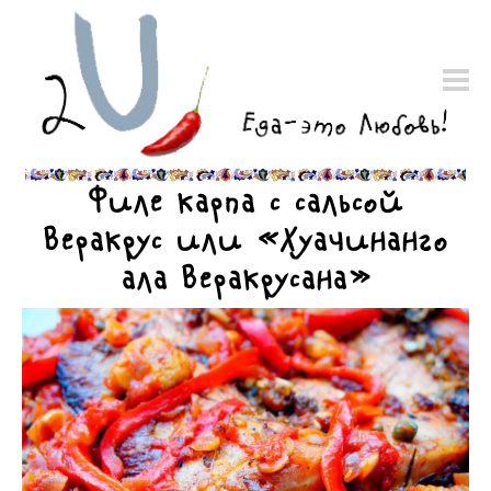
Филе карпа с сальсой
Веракрус или «Хуачинанго
ала Веракрусана»