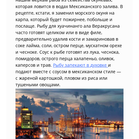
которая ловится в водах Мексиканского залива. В
рецепте, кстати, я заменил морского окуня на
карпа, который будет пожирнее, побольше и
послаще. Рыбу для хуачинанго ала Веракрусана
часто готовят целиком или в виде филе,
предварительно удалив кости и замариновав в
соке лайма, соли, остром перце, мускатном орехе
и чесноке. Соус к рыбе готовят из лука, чеснока,
помидоров, острого перца халапеньо, оливок,
каперсов и трав.
Рыбу запекают в духовке
и
подают вместе с соусом в мексиканском стиле —
с жареной картошкой, пловом из риса или
тушеными овощами.