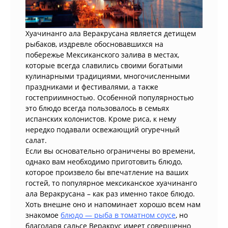
Хуачинанго ала Веракрусана является детищем
рыбаков, издревле обосновавшихся на
побережье Мексиканского залива в местах,
которые всегда славились своими богатыми
кулинарными традициями, многочисленными
праздниками и фестивалями, а также
гостеприимностью. Особенной популярностью
это блюдо всегда пользовалось в семьях
испанских колонистов. Кроме риса, к нему
нередко подавали освежающий огуречный
салат.
Если вы основательно ограничены во времени,
однако вам необходимо приготовить блюдо,
которое произвело бы впечатление на ваших
гостей, то популярное мексиканское хуачинанго
ала Веракрусана – как раз именно такое блюдо.
Хоть внешне оно и напоминает хорошо всем нам
знакомое
блюдо — рыба в томатном соусе
, но
благодаря сальсе Веракрус имеет совершенно