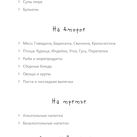
Cупы пюре
Бульоны
На второе
Мясо:
Говядина
,
Баранина
,
Свинина
,
Крольчатина
Птица:
Курица
,
Индейка
,
Утка
,
Гусь
,
Перепелка
Рыба и морепродукты
Сборные блюда
Овощи и крупы
Паста и несладкая выпечка
На третье
Алкогольные напитки
Безалкогольные напитки