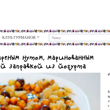
КЛУБ ГУРМАНОВ
ареным нутом, маринованным
й заправкой из йогурта
Е
в
с
с