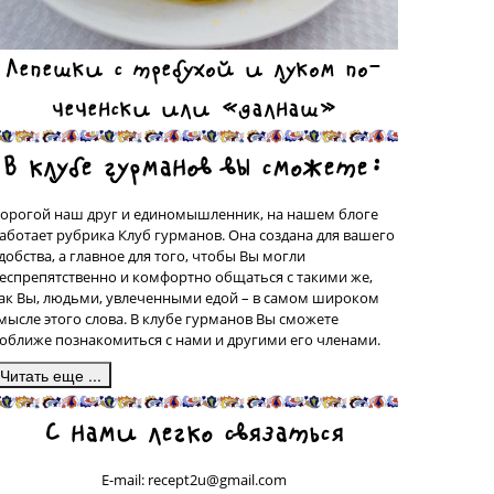
Лепешки с требухой и луком по-
чеченски или «далнаш»
В клубе гурманов вы сможете:
орогой наш друг и единомышленник, на нашем блоге
аботает рубрика Клуб гурманов. Она создана для вашего
добства, а главное для того, чтобы Вы могли
еспрепятственно и комфортно общаться с такими же,
ак Вы, людьми, увлеченными едой – в самом широком
мысле этого слова. В клубе гурманов Вы сможете
оближе познакомиться с нами и другими его членами.
десь, в подрубрике «Сделано на моей кухне» у вас будет
С нами легко связаться
рекрасная возможность поделиться со всеми рецептами
люд, которые были сделаны вашими собственными
уками, а может быть, даже, и придуманы вами. Ваш
E-mail: recept2u@gmail.com
ецепт с фотографией приготовленного Вами блюда