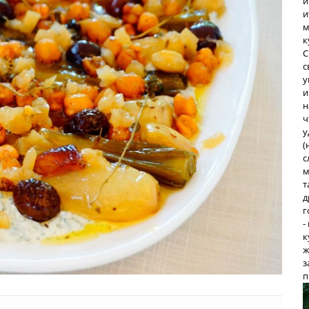
и
и
м
к
С
с
у
и
н
ч
у
(
с
м
т
д
г
-
к
ж
з
п