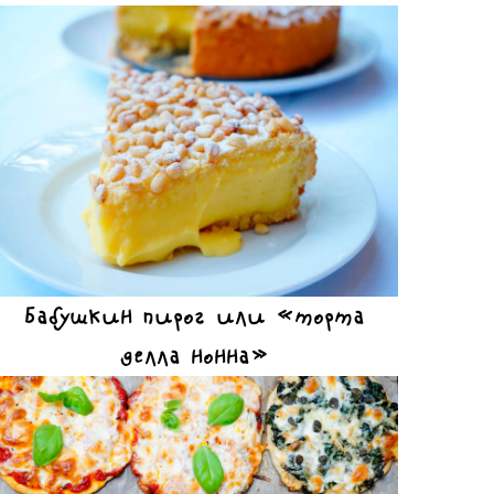
Бабушкин пирог или «торта
делла нонна»