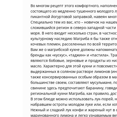
Во многом рецепт этого комфортного, наполн
состоящего из медленно тушенного молодого л
пикантной йогуртовой заправкой, навеян мно
Специально тем из вас, кто – новичок на наше
сложившийся регион в северо-западной част
моря. В него входит несколько стран, в частно
культурному наследию Магриба я бы также отн
кочевых племен, расселенных по всей террито
Вам же о магрибской кухне должны напоминат
бренды как «кускус», «таджин» и «пастила». 
являются бобовые, зерновые и продукты из них
масло. Характерно для этой кухни и повсемес
выдержанных в соляном растворе лимонов (ино
также консервированных особым образом в ма
большинстве своем, составляют мусульмане, поэ
свинине здесь предпочитают баранину, говяд
региональной кухни Магриба, как правило, дос
В этом блюде можно использовать лук-порей, н
набравшем остроты молодом луке или, если хот
Нежный и сладкий лук конфи и жареный нут в
маринованного лимона и легко узнаваемым вку