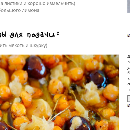
на листики и хорошо измельчить)
 большого лимона
ы для подачи:
ить мякоть и шкурку)
Д
р
у
б
к
с
п
З
п
б
р
р