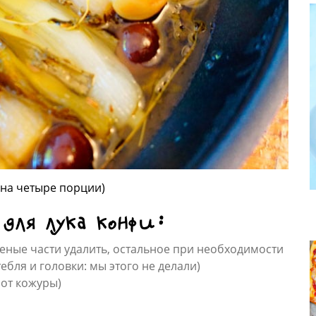
 на четыре порции)
 для лука конфи:
леные части удалить, остальное при необходимости
ебля и головки: мы этого не делали)
 от кожуры)