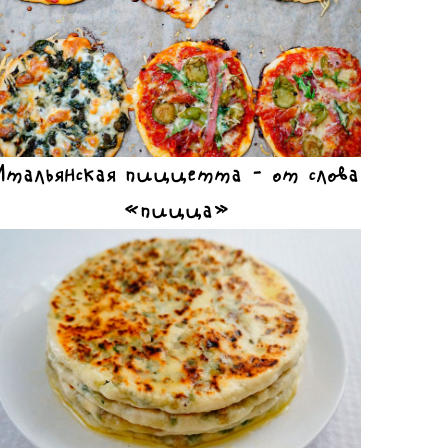
Итальянская пиццетта – от слова
«пицца»