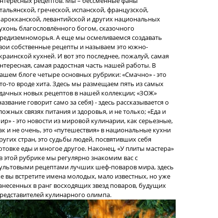
нтересных рецептов. Мы – бессменные фаны
тальянской, греческой, испанской, французской,
арокканской, левантийской и других национальных
ухонь благословлённого богом, сказочного
редиземноморья. А еще мы осмеливаемся создавать
вои собственные рецепты и называем это южно-
краинской кухней. И вот это последнее, пожалуй, самая
нтересная, самая радостная часть нашей работы. В
ашем блоге четыре основных рубрики: «Смачно» - это
то-то вроде хита. Здесь мы размещаем пять из самых
дачных новых рецептов в нашей коллекции; «ЗОЖ»
название говорит само за себя) - здесь рассказывается о
ложных связях питания и здоровья, и не только; «Еда и
ир» - это новости из мировой кулинарии, как серьезные,
ак и не очень, это «путешествия» в национальные кухни
ругих стран, это судьбы людей, посвятивших себя
отовке еды и многое другое. Наконец, «У плиты мастера»
 в этой рубрике мы регулярно знакомим вас с
ультовыми рецептами лучших шеф-поваров мира, здесь
е вы встретите имена молодых, мало известных, но уже
анесенных в ранг восходящих звезд поваров, будущих
редставителей кулинарного олимпа.