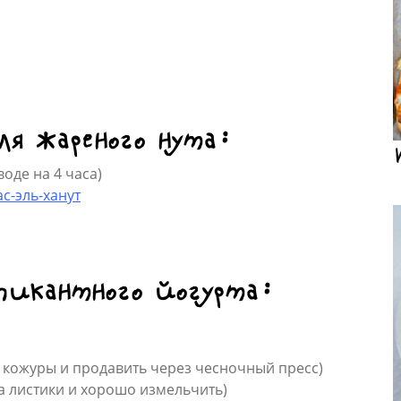
ля жареного нута:
воде на 4 часа)
с-эль-ханут
пикантного йогурта:
т кожуры и продавить через чесночный пресс)
на листики и хорошо измельчить)