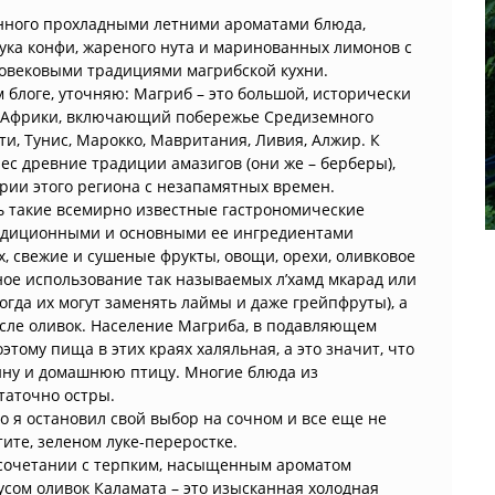
енного прохладными летними ароматами блюда,
ука конфи, жареного нута и маринованных лимонов с
говековыми традициями магрибской кухни.
м блоге, уточняю: Магриб – это большой, исторически
и Африки, включающий побережье Средиземного
сти, Тунис, Марокко, Мавритания, Ливия, Алжир. К
ес древние традиции амазигов (они же – берберы),
рии этого региона с незапамятных времен.
ь такие всемирно известные гастрономические
Традиционными и основными ее ингредиентами
, свежие и сушеные фрукты, овощи, орехи, оливковое
тное использование так называемых л’хамд мкарад или
гда их могут заменять лаймы и даже грейпфруты), а
сле оливок. Население Магриба, в подавляющем
тому пища в этих краях халяльная, а это значит, что
ину и домашнюю птицу. Многие блюда из
таточно остры.
о я остановил свой выбор на сочном и все еще не
ите, зеленом луке-переростке.
 сочетании с терпким, насыщенным ароматом
сом оливок Каламата – это изысканная холодная