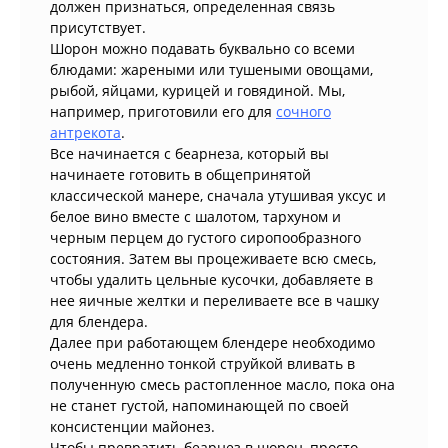
должен признаться, определенная связь
присутствует.
Шорон можно подавать буквально со всеми
блюдами: жареными или тушеными овощами,
рыбой, яйцами, курицей и говядиной. Мы,
например, приготовили его для
сочного
антрекота
.
Все начинается с беарнеза, который вы
начинаете готовить в общепринятой
классической манере, сначала утушивая уксус и
белое вино вместе с шалотом, тархуном и
черным перцем до густого сиропообразного
состояния. Затем вы процеживаете всю смесь,
чтобы удалить цельные кусочки, добавляете в
нее яичные желтки и переливаете все в чашку
для блендера.
Далее при работающем блендере необходимо
очень медленно тонкой струйкой вливать в
полученную смесь растопленное масло, пока она
не станет густой, напоминающей по своей
консистенции майонез.
Чтобы превратить беарнез в шорон, просто