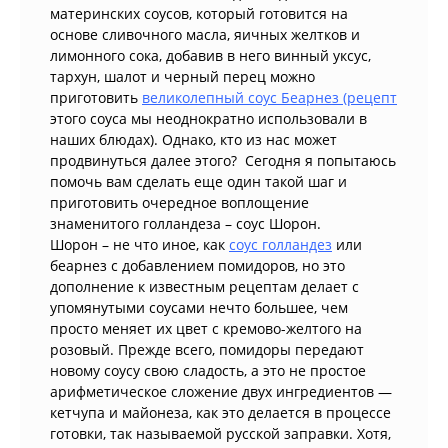
материнских соусов, который готовится на
основе сливочного масла, яичных желтков и
лимонного сока, добавив в него винный уксус,
тархун, шалот и черный перец можно
приготовить
великолепный соус Беарнез (рецепт
этого соуса мы неоднократно использовали в
наших блюдах). Однако, кто из нас может
продвинуться далее этого? Сегодня я попытаюсь
помочь вам сделать еще один такой шаг и
приготовить очередное воплощение
знаменитого голландеза – соус Шорон.
Шорон – не что иное, как
соус голландез
или
беарнез с добавлением помидоров, но это
дополнение к известным рецептам делает с
упомянутыми соусами нечто большее, чем
просто меняет их цвет с кремово-желтого на
розовый. Прежде всего, помидоры передают
новому соусу свою сладость, а это не простое
арифметическое сложение двух ингредиентов —
кетчупа и майонеза, как это делается в процессе
готовки, так называемой русской заправки. Хотя,