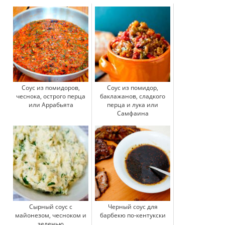
Соус из помидоров,
Соус из помидор,
чеснока, острого перца
баклажанов, сладкого
или Аррабьята
перца и лука или
Самфаина
Сырный соус с
Черный соус для
майонезом, чесноком и
барбекю по-кентукски
зеленью