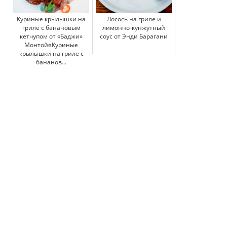
Куриные крылышки на
Лосось на гриле и
гриле с банановым
лимонно-кунжутный
кетчупом от «Баджи»
соус от Энди Барагани
МонтойяКуриные
крылышки на гриле с
бананов...