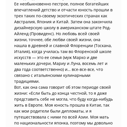
Ее необыкновенно пестрое, полное богатейших
впечатлений детство и отчасти юность прошли в
трех таких по-своему экзотических странах как
Австралия, Япония и Китай. Затем она закончила
дизайнерскую школу в американском штате Род-
Айленд (Провиденс). Но любовь всей своей
жизни, точнее, обе любви своей жизни, она
нашла в древней и славной Флоренции (Тоскана,
Италия), когда училась там во Флоренской школе
искусств — это ее семья (муж Марко и две
маленьких дочери, Мариу и Луна, восемь лет и
два года соответственно) и… все-все-все, что
связано с итальянскими кулинарными
традициями.
Вот, как она сама говорит об этом периоде своей
жизни: «Если быть до конца честной, то я даже
представить себе не могла, что буду когда-нибудь
жить в Европе. Моя юность прошла в Китае, так
как мои родители были дипломаты, и я
путешествовала с ними по всей Азии. Моя мать
по национальности японка, поэтому мы довольно