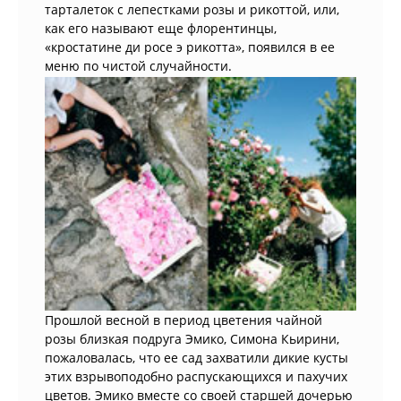
тарталеток с лепестками розы и рикоттой, или,
как его называют еще флорентинцы,
«кростатине ди роcе э рикотта», появился в ее
меню по чистой случайности.
Прошлой весной в период цветения чайной
розы близкая подруга Эмико, Симона Кьирини,
пожаловалась, что ее сад захватили дикие кусты
этих взрывоподобно распускающихся и пахучих
цветов. Эмико вместе со своей старшей дочерью