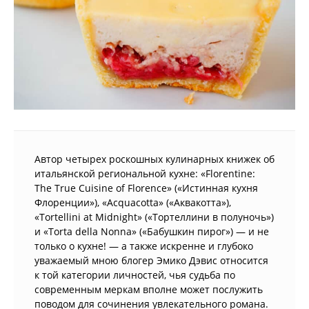
Автор четырех роскошных кулинарных книжек об
итальянской региональной кухне: «Florentine:
The True Cuisine of Florence» («Истинная кухня
Флоренции»), «Acquacotta» («Аквакотта»),
«Tortellini at Midnight» («Тортеллини в полуночь»)
и «Torta della Nonna» («Бабушкин пирог») — и не
только о кухне! — а также искренне и глубоко
уважаемый мною блогер Эмико Дэвис относится
к той категории личностей, чья судьба по
современным меркам вполне может послужить
поводом для сочинения увлекательного романа.