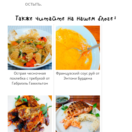
остыть.
Также читайте на нашем блоге:
Острая чесночная
Французский соус руй от
похлебка с требухой от
Энтони Бурдена
Габриэль Гамильтон