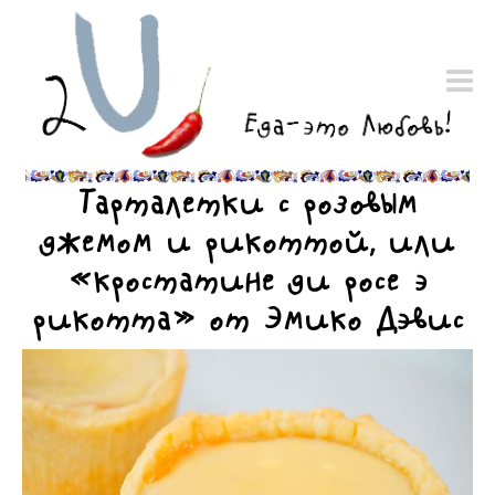
Тарталетки с розовым
джемом и рикоттой, или
«кростатине ди роcе э
рикотта» от Эмико Дэвис