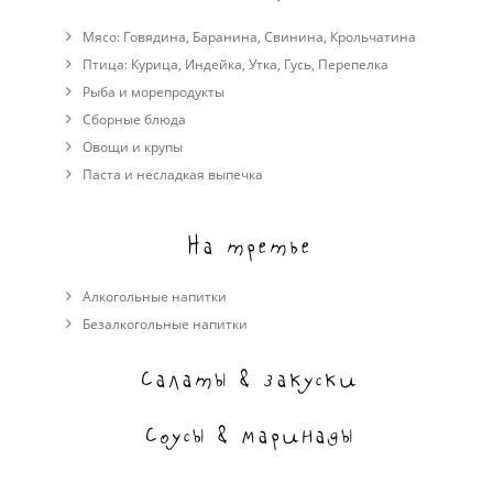
Мясо:
Говядина
,
Баранина
,
Свинина
,
Крольчатина
Птица:
Курица
,
Индейка
,
Утка
,
Гусь
,
Перепелка
Рыба и морепродукты
Сборные блюда
Овощи и крупы
Паста и несладкая выпечка
На третье
Алкогольные напитки
Безалкогольные напитки
Салаты & закуски
Соусы & маринады