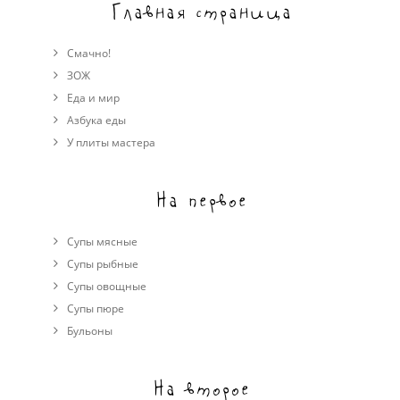
Главная страница
Смачно!
ЗОЖ
Еда и мир
Азбука еды
У плиты мастера
На первое
Супы мясные
Супы рыбные
Супы овощные
Cупы пюре
Бульоны
На второе