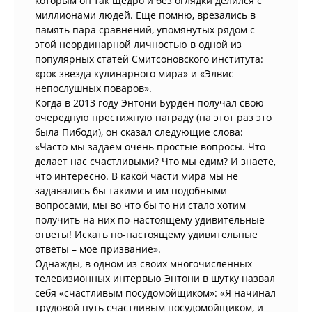
которым он так щедро и без оглядки делился с
миллионами людей. Еще помню, врезались в
память пара сравнений, упомянутых рядом с
этой неординарной личностью в одной из
популярных статей Смитсоновского института:
«рок звезда кулинарного мира» и «Элвис
непослушных поваров».
Когда в 2013 году Энтони Бурден получал свою
очередную престижную награду (на этот раз это
была Пибоди), он сказал следующие слова:
«Часто мы задаем очень простые вопросы. Что
делает нас счастливыми? Что мы едим? И знаете,
что интересно. В какой части мира мы не
задавались бы такими и им подобными
вопросами, мы во что бы то ни стало хотим
получить на них по-настоящему удивительные
ответы! Искать по-настоящему удивительные
ответы – мое призвание».
Однажды, в одном из своих многочисленных
телевизионных интервью Энтони в шутку назвал
себя «счастливым посудомойщиком»: «Я начинал
трудовой путь счастливым посудомойщиком, и