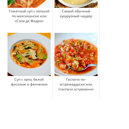
Томатный суп с лапшой
Самый обычный
по-мексикански или
кукурузный чаудер
«Сопа де Фидео»
Суп с орзо, белой
Гаспачо по-
фасолью и фенхелем
эстремадурски или
«гаспачо эстремено»