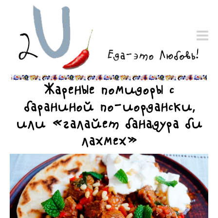
Жареные помидоры с
бараниной по-иордански,
или «галайет банадура би
лахмех»