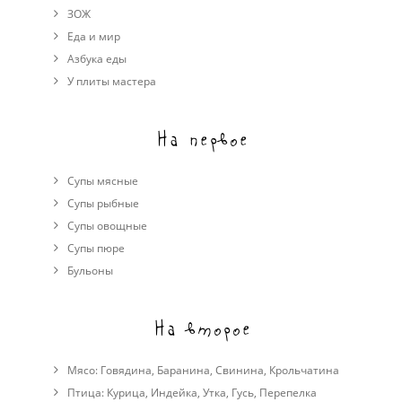
ЗОЖ
Еда и мир
Азбука еды
У плиты мастера
На первое
Супы мясные
Супы рыбные
Супы овощные
Cупы пюре
Бульоны
На второе
Мясо:
Говядина
,
Баранина
,
Свинина
,
Крольчатина
Птица:
Курица
,
Индейка
,
Утка
,
Гусь
,
Перепелка