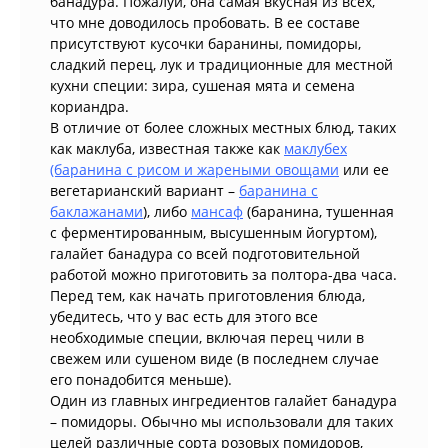
банадура. Пожалуй, она самая вкусная из всех,
что мне доводилось пробовать. В ее составе
присутствуют кусочки баранины, помидоры,
сладкий перец, лук и традиционные для местной
кухни специи: зира, сушеная мята и семена
кориандра.
В отличие от более сложных местных блюд, таких
как маклуба, известная также как
маклубех
(баранина с рисом и жареными овощами
или ее
вегетарианский вариант –
баранина с
баклажанами
), либо
мансаф
(баранина, тушенная
с ферментированным, высушенным йогуртом),
галайет банадура со всей подготовительной
работой можно приготовить за полтора-два часа.
Перед тем, как начать приготовления блюда,
убедитесь, что у вас есть для этого все
необходимые специи, включая перец чили в
свежем или сушеном виде (в последнем случае
его понадобится меньше).
Один из главных ингредиентов галайет банадура
– помидоры. Обычно мы использовали для таких
целей различные сорта розовых помидоров,