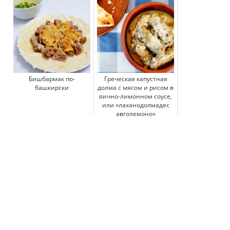
Бишбармак по-
Греческая капустная
башкирски
долма с мясом и рисом в
яично-лимонном соусе,
или «лаханодолмадес
авголемоно»