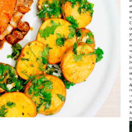
и
и
м
к
С
с
у
и
н
ч
у
(
с
м
т
д
г
-
к
ж
з
п