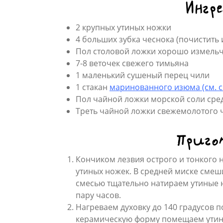
Ингр
2 крупных утиных ножки
4 больших зубка чеснока (почистить 
Пол столовой ложки хорошо измельч
7-8 веточек свежего тимьяна
1 маленький сушеный перец чили
1 стакан
маринованного изюма (см. с
Пол чайной ложки морской соли сре
Треть чайной ложки свежемолотого 
Приго
Кончиком лезвия острого и тонкого 
утиных ножек. В средней миске смеш
смесью тщательно натираем утиные н
пару часов.
Нагреваем духовку до 140 градусов 
керамическую форму помещаем утины