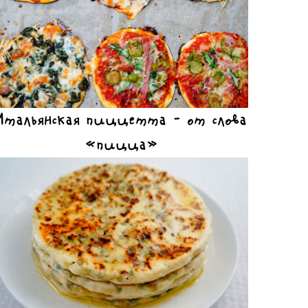
Итальянская пиццетта – от слова
«пицца»