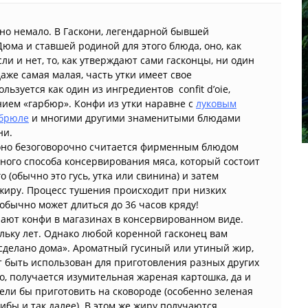
о немало. В Гаскони, легендарной бывшей
юма и ставшей родиной для этого блюда, оно, как
сли и нет, то, как утверждают сами гасконцы, ни один
аже самая малая, часть утки имеет свое
ьзуется как один из ингредиентов confit d’oie,
анием «гарбюр». Конфи из утки наравне с
луковым
брюле
и многими другими знаменитыми блюдами
ни.
, оно безоговорочно считается фирменным блюдом
нного способа консервирования мяса, который состоит
о (обычно это гусь, утка или свинина) и затем
жиру. Процесс тушения происходит при низких
бычно может длиться до 36 часов кряду!
ают конфи в магазинах в консервированном виде.
льку лет. Однако любой коренной гасконец вам
то сделано дома». Ароматный гусиный или утиный жир,
 быть использован для приготовления разных других
го, получается изумительная жареная картошка, да и
ели бы приготовить на сковороде (особенно зеленая
ибы и так далее). В этом же жиру получаются