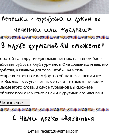
Лепешки с требухой и луком по-
чеченски или «далнаш»
В клубе гурманов вы сможете:
орогой наш друг и единомышленник, на нашем блоге
аботает рубрика Клуб гурманов. Она создана для вашего
добства, а главное для того, чтобы Вы могли
еспрепятственно и комфортно общаться с такими же,
ак Вы, людьми, увлеченными едой – в самом широком
мысле этого слова. В клубе гурманов Вы сможете
оближе познакомиться с нами и другими его членами.
десь, в подрубрике «Сделано на моей кухне» у вас будет
С нами легко связаться
рекрасная возможность поделиться со всеми рецептами
люд, которые были сделаны вашими собственными
уками, а может быть, даже, и придуманы вами. Ваш
E-mail: recept2u@gmail.com
ецепт с фотографией приготовленного Вами блюда