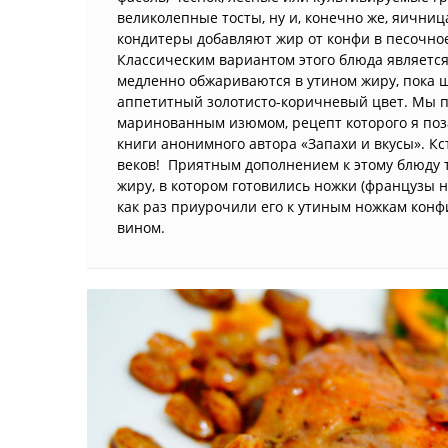
великолепные тосты, ну и, конечно же, яичниц
кондитеры добавляют жир от конфи в песочное
Классическим вариантом этого блюда является
медленно обжариваются в утином жиру, пока ш
аппетитный золотисто-коричневый цвет. Мы п
маринованным изюмом, рецепт которого я поз
книги анонимного автора «Запахи и вкусы». Кс
веков! Приятным дополнением к этому блюду т
жиру, в котором готовились ножки (французы 
как раз приурочили его к утиным ножкам конфи
вином.