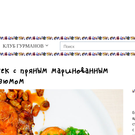
КЛУБ ГУРМАНОВ
ек с пряным маринованным
зюмом
Е
в
с
с