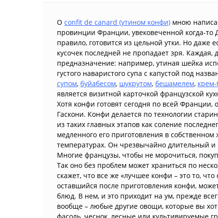
О
confit de canard (утином конфи)
мною написан
провинции Франции, увековеченной когда-то Д
правило, готовится из цельной утки. Но даже е
кусочек последней не пропадает зря. Каждая, д
предназначение: например, утиная шейка испол
густого наваристого супа с капустой под назв
супом
,
буйабесом
,
шукрутом
,
бешамелем
,
крем-
является визитной карточкой французской кух
Хотя конфи готовят сегодня по всей Франции
Гаскони. Конфи делается по технологии стари
из таких главных этапов как соление последнег
медленного его приготовления в собственном 
температурах. Он чрезвычайно длительный и о
Многие французы, чтобы не морочиться, покуп
Так оно без проблем может храниться по неско
скажет, что все же «лучшее конфи – это то, ч
оставшийся после приготовления конфи, может
блюд. В нем, и это приходит на ум, прежде все
вообще – любые другие овощи, которые вы хот
фасоль, чеснок, лесные или культивируемые гр