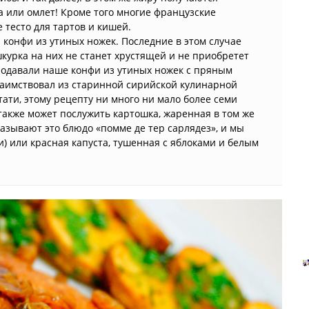
а или омлет! Кроме того многие французские
 тесто для тартов и кишей.
 конфи из утиных ножек. Последние в этом случае
курка на них не станет хрустящей и не приобретет
одавали наше конфи из утиных ножек с пряным
аимствовал из старинной сирийской кулинарной
тати, этому рецепту ни много ни мало более семи
акже может послужить картошка, жаренная в том же
называют это блюдо «помме де тер сарлядез», и мы
) или красная капуста, тушенная с яблоками и белым