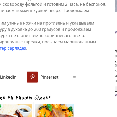
 сковороду фольгой и готовим 2 часа, не беспокоя.
ачиваем ножки шкуркой вверх. Продолжаем
сим утиные ножки на противень и укладываем
ру в духовке до 200 градусов и продолжаем
урка не станет темно коричневого цвета.
вировочные тарелки, посыпаем маринованным
тер сарлядез
.
Д
р
у
б
к
с
LinkedIn
Pinterest
0
п
З
е на нашем блоге:
п
б
р
р