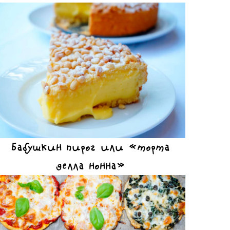
Бабушкин пирог или «торта
делла нонна»