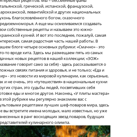
нтересных рецептов. Мы – бессменные фаны
тальянской, греческой, испанской, французской,
арокканской, левантийской и других национальных
ухонь благословлённого богом, сказочного
редиземноморья. А еще мы осмеливаемся создавать
вои собственные рецепты и называем это южно-
краинской кухней. И вот это последнее, пожалуй, самая
нтересная, самая радостная часть нашей работы. В
ашем блоге четыре основных рубрики: «Смачно» - это
то-то вроде хита. Здесь мы размещаем пять из самых
дачных новых рецептов в нашей коллекции; «ЗОЖ»
название говорит само за себя) - здесь рассказывается о
ложных связях питания и здоровья, и не только; «Еда и
ир» - это новости из мировой кулинарии, как серьезные,
ак и не очень, это «путешествия» в национальные кухни
ругих стран, это судьбы людей, посвятивших себя
отовке еды и многое другое. Наконец, «У плиты мастера»
 в этой рубрике мы регулярно знакомим вас с
ультовыми рецептами лучших шеф-поваров мира, здесь
е вы встретите имена молодых, мало известных, но уже
анесенных в ранг восходящих звезд поваров, будущих
редставителей кулинарного олимпа.