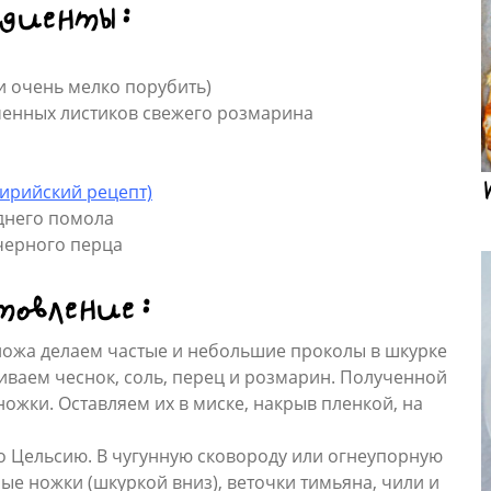
едиенты:
и очень мелко порубить)
енных листиков свежего розмарина
ирийский рецепт)
днего помола
черного перца
товление:
ножа делаем частые и небольшие проколы в шкурке
иваем чеснок, соль, перец и розмарин. Полученной
ожки. Оставляем их в миске, накрыв пленкой, на
по Цельсию. В чугунную сковороду или огнеупорную
е ножки (шкуркой вниз), веточки тимьяна, чили и